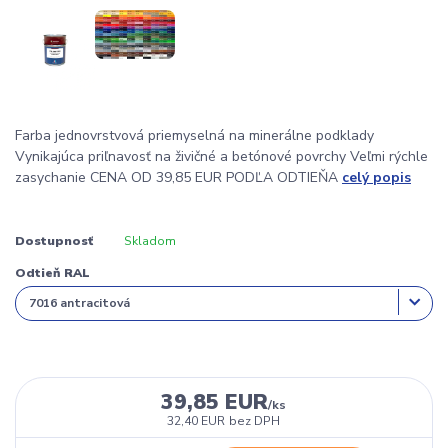
Farba jednovrstvová priemyselná na minerálne podklady
Vynikajúca priľnavosť na živičné a betónové povrchy Veľmi rýchle
zasychanie CENA OD 39,85 EUR PODĽA ODTIEŇA
celý popis
Dostupnosť
Skladom
Odtieň RAL
39,85 EUR
/
ks
32,40 EUR
bez DPH