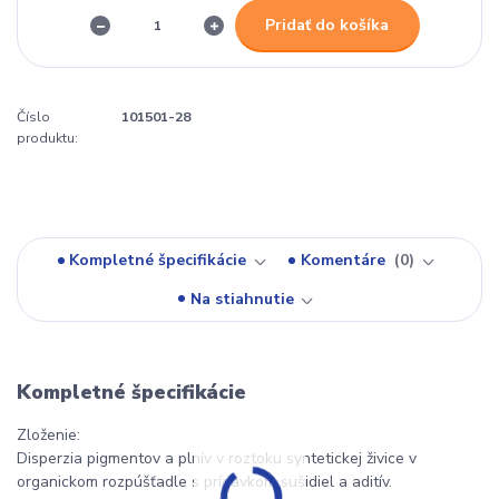
Pridať do košíka
Číslo
101501-28
produktu:
Kompletné špecifikácie
Komentáre
0
Na stiahnutie
Kompletné špecifikácie
Zloženie:
Disperzia pigmentov a plnív v roztoku syntetickej živice v
organickom rozpúšťadle s prídavkom sušidiel a aditív.