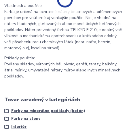
Vlastnosti a použitie:
Farba je určená na ochranné nátery betónových a bitúmenových
povrchov pre vnútorné aj vonkajšie použitie. Nie je vhodná na
nátery hladených, gletovaných alebo monolitických betónových
podkladov. Náter prevedený farbou TELKYD F 210 je odolný voči
vlhkosti a mechanickému opotrebovaniu a krátkodobo odolný
voči pôsobeniu radu chemických látok (napr. nafta, benzín,
motorový olej, kyselina sírová).
Príklady použitia:
Podlahy skladov, výrobných hál, pivníc, garáží, terasy, balkóny,
átria, múriky, umývateľné nátery múrov alebo iných minerálnych
podkladov.
Tovar zaradený v kategóriách
Farby na minerálne podklady (betón)
Farby na steny
Interiér