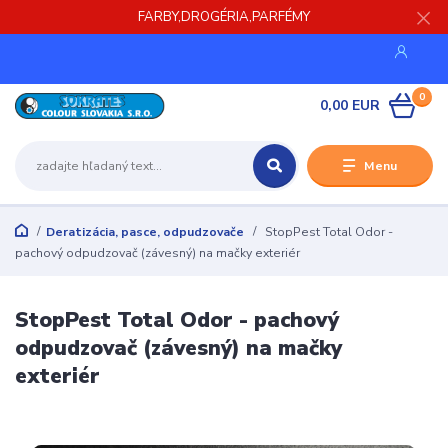
FARBY,DROGÉRIA,PARFÉMY
0
0,00 EUR
Menu
Deratizácia, pasce, odpudzovače
StopPest Total Odor -
pachový odpudzovač (závesný) na mačky exteriér
StopPest Total Odor - pachový
odpudzovač (závesný) na mačky
exteriér