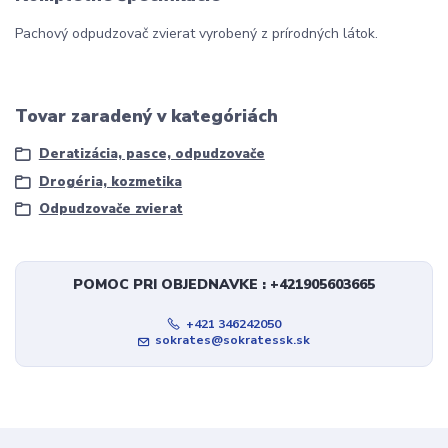
Pachový odpudzovač zvierat vyrobený z prírodných látok.
Tovar zaradený v kategóriách
Deratizácia, pasce, odpudzovače
Drogéria, kozmetika
Odpudzovače zvierat
POMOC PRI OBJEDNAVKE : +421905603665
+421 346242050
sokrates@sokratessk.sk