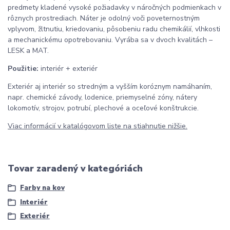
predmety kladené vysoké požiadavky v náročných podmienkach v
rôznych prostrediach. Náter je odolný voči poveternostným
vplyvom, žltnutiu, kriedovaniu, pôsobeniu radu chemikálií, vlhkosti
a mechanickému opotrebovaniu. Vyrába sa v dvoch kvalitách –
LESK a MAT.
Použitie:
interiér + exteriér
Exteriér aj interiér so stredným a vyšším koróznym namáhaním,
napr. chemické závody, lodenice, priemyselné zóny, nátery
lokomotív, strojov, potrubí, plechové a oceľové konštrukcie.
Viac informácií v katalógovom liste na stiahnutie nižšie.
Tovar zaradený v kategóriách
Farby na kov
Interiér
Exteriér