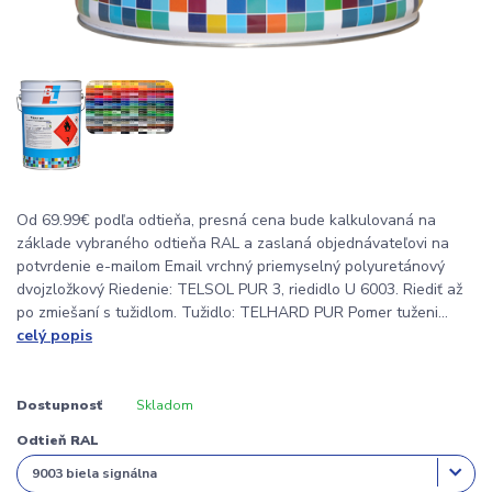
Od 69.99€ podľa odtieňa, presná cena bude kalkulovaná na
základe vybraného odtieňa RAL a zaslaná objednávateľovi na
potvrdenie e-mailom Email vrchný priemyselný polyuretánový
dvojzložkový Riedenie: TELSOL PUR 3, riedidlo U 6003. Riediť až
po zmiešaní s tužidlom. Tužidlo: TELHARD PUR Pomer tuženi...
celý popis
Dostupnosť
Skladom
Odtieň RAL