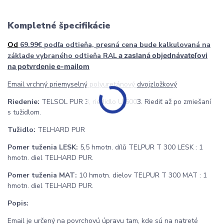
Kompletné špecifikácie
Od
69.99€ podľa odtieňa, presná cena bude kalkulovaná na
základe vybraného odtieňa RAL
a zaslaná objednávateľovi
na potvrdenie e-mailom
Email vrchný priemyselný polyuretánový dvojzložkový
Riedenie:
TELSOL PUR 3, riedidlo U 6003. Riediť až po zmiešaní
s tužidlom.
Tužidlo:
TELHARD PUR
Pomer tuženia LESK:
5,5 hmotn. dílů TELPUR T 300 LESK : 1
hmotn. diel TELHARD PUR.
Pomer tuženia MAT:
10 hmotn. dielov TELPUR T 300 MAT : 1
hmotn. diel TELHARD PUR.
Popis:
Email je určený na povrchovú úpravu tam, kde sú na natreté