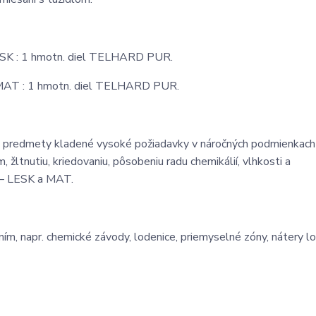
SK : 1 hmotn. diel TELHARD PUR.
MAT : 1 hmotn. diel TELHARD PUR.
té predmety kladené vysoké požiadavky v náročných podmienkach
žltnutiu, kriedovaniu, pôsobeniu radu chemikálií, vlhkosti a
 – LESK a MAT.
ím, napr. chemické závody, lodenice, priemyselné zóny, nátery l