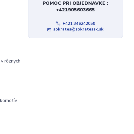
POMOC PRI OBJEDNAVKE :
+421905603665
+421 346242050
sokrates@sokratessk.sk
 v rôznych
okomotív,