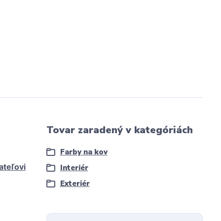
Tovar zaradený v kategóriách
Farby na kov
ateľovi
Interiér
Exteriér