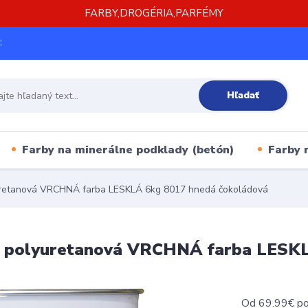
FARBY,DROGÉRIA,PARFÉMY
c
Hľadať
Farby na minerálne podklady (betón)
Farby 
uretanová VRCHNÁ farba LESKLÁ 6kg 8017 hnedá čokoládová
0 polyuretanová VRCHNÁ farba LESK
Od 69.99€ pod