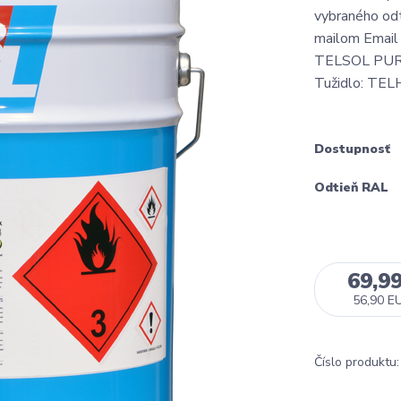
vybraného odt
mailom Email 
TELSOL PUR 3,
Tužidlo: TEL
Dostupnosť
Odtieň RAL
69,9
56,90 E
Číslo produktu: