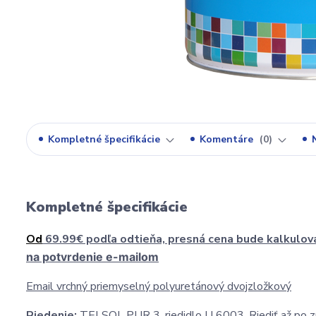
Kompletné špecifikácie
Komentáre
0
Kompletné špecifikácie
Od
69.99€ podľa odtieňa, presná cena bude kalkulov
na potvrdenie e-mailom
Email vrchný priemyselný polyuretánový dvojzložkový
Riedenie:
TELSOL PUR 3, riedidlo U 6003. Riediť až po zm