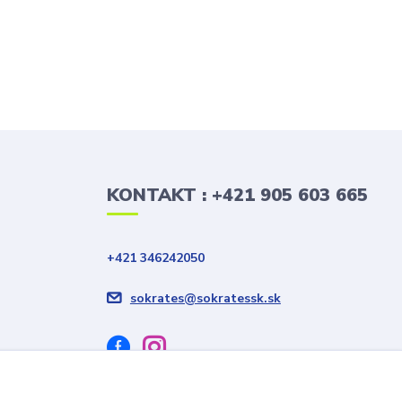
KONTAKT : +421 905 603 665
+421 346242050
sokrates@sokratessk.sk