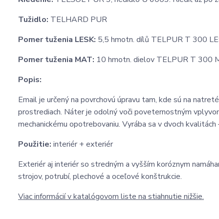
Tužidlo:
TELHARD PUR
Pomer tuženia LESK:
5,5 hmotn. dílů TELPUR T 300 LE
Pomer tuženia MAT:
10 hmotn. dielov TELPUR T 300 
Popis:
Email je určený na povrchovú úpravu tam, kde sú na natre
prostrediach. Náter je odolný voči poveternostným vplyvom, 
mechanickému opotrebovaniu. Vyrába sa v dvoch kvalitách
Použitie:
interiér + exteriér
Exteriér aj interiér so stredným a vyšším koróznym namáhan
strojov, potrubí, plechové a oceľové konštrukcie.
Viac informácií v katalógovom liste na stiahnutie nižšie.