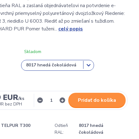
ieňa RAL a zaslaná objednávateľovi na potvrdenie e-
vrchný priemyselný polyuretánový dvojzložkový Riedenie:
 riedidlo U 6003. Riediť až po zmiešaní s tužidlom.
HARD PUR Pomer tuženi...
celý popis
Skladom
9 EUR
/
ks
Pridať do košíka
UR
bez DPH
TELPUR T300
Odtieň
8017 hnedá
RAL:
čokoládová