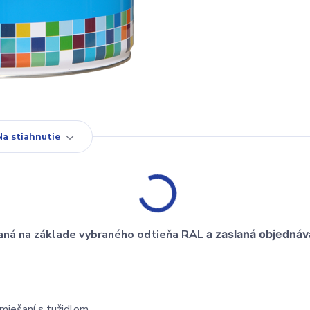
Na stiahnutie
aná na základe vybraného odtieňa RAL
a zaslaná objednáv
iešaní s tužidlom.