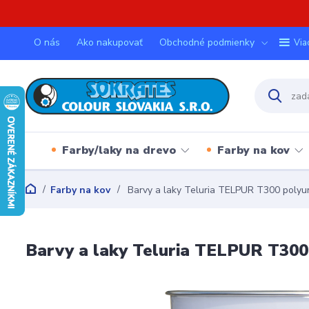
O nás
Ako nakupovať
Obchodné podmienky
Via
Farby/laky na drevo
Farby na kov
Farby na kov
Barvy a laky Teluria TELPUR T300 poly
Barvy a laky Teluria TELPUR T30