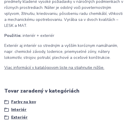
predmety kladené vysoké požiadavky v náročných podmienkach v
rôznych prostrediach. Náter je odolný voči poveternostným
vplyvom, žltnutiu, kriedovaniu, pôsobeniu radu chemikálií, vlhkosti
a mechanickému opotrebovaniu. Vyrába sa v dvoch kvalitách –
LESK a MAT.
Použitie:
interiér + exteriér
Exteriér aj interiér so stredným a vyšším koróznym namáhaním,
napr. chemické závody, lodenice, priemyselné zóny, nátery
lokomotív, strojov, potrubí, plechové a oceľové konštrukcie.
Viac informácií v katalógovom liste na stiahnutie nižšie.
Tovar zaradený v kategóriách
Farby na kov
Interiér
Exteriér