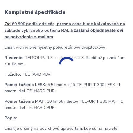
Kompletné špecifikácie
Od
69.99€ podľa odtieňa, presná cena bude kalkulovaná na
základe vybraného odtieňa RAL
a zaslaná objednávateľovi
na potvrdenie e-mailom
Email vrchný priemyselný polyuretánový dvojzložkový
Riedenie:
TELSOL PUR 3, riedidlo U 6003. Riediť až po zmiešaní
s tužidlom.
Tužidlo:
TELHARD PUR
Pomer tuženia LESK:
5,5 hmotn. dílů TELPUR T 300 LESK : 1
hmotn. diel TELHARD PUR.
Pomer tuženia MAT:
10 hmotn. dielov TELPUR T 300 MAT : 1
hmotn. diel TELHARD PUR.
Popis:
Email je určený na povrchovú úpravu tam, kde sú na natreté