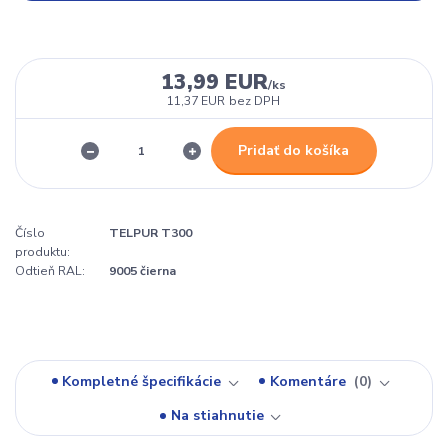
13,99 EUR
/
ks
11,37 EUR
bez DPH
Pridať do košíka
Číslo
TELPUR T300
produktu:
Odtieň RAL:
9005 čierna
Kompletné špecifikácie
Komentáre
0
Na stiahnutie