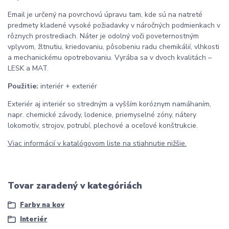
Email je určený na povrchovú úpravu tam, kde sú na natreté
predmety kladené vysoké požiadavky v náročných podmienkach v
rôznych prostrediach. Náter je odolný voči poveternostným
vplyvom, žltnutiu, kriedovaniu, pôsobeniu radu chemikálií, vlhkosti
a mechanickému opotrebovaniu. Vyrába sa v dvoch kvalitách –
LESK a MAT.
Použitie:
interiér + exteriér
Exteriér aj interiér so stredným a vyšším koróznym namáhaním,
napr. chemické závody, lodenice, priemyselné zóny, nátery
lokomotív, strojov, potrubí, plechové a oceľové konštrukcie.
Viac informácií v katalógovom liste na stiahnutie nižšie.
Tovar zaradený v kategóriách
Farby na kov
Interiér