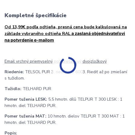
Kompletné špecifikácie
Od 13,99€ podľa odtieňa, presná cena bude kalkulovaná na
základe vybraného odtieňa RAL
a zaslaná objednávateľovi
na potvrdenie e-mailom
Email vrchný priemyselný polyuretánový dvojzložkový
Riedenie:
TELSOL PUR 3, riedidlo U 6003. Riediť až po zmiešaní
s tužidlom.
Tužidlo:
TELHARD PUR
Pomer tuženia LESK:
5,5 hmotn. dílů TELPUR T 300 LESK : 1
hmotn. diel TELHARD PUR.
Pomer tuženia MAT:
10 hmotn. dielov TELPUR T 300 MAT : 1
hmotn. diel TELHARD PUR.
Popis: