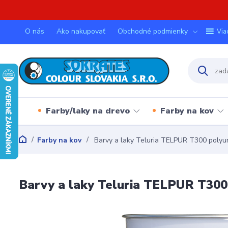
O nás
Ako nakupovať
Obchodné podmienky
Via
Farby/laky na drevo
Farby na kov
Farby na kov
Barvy a laky Teluria TELPUR T300 poly
Barvy a laky Teluria TELPUR T30