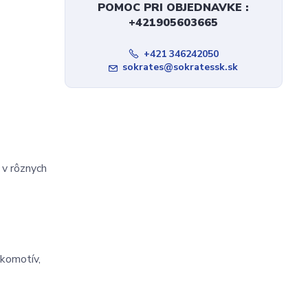
POMOC PRI OBJEDNAVKE :
+421905603665
+421 346242050
sokrates@sokratessk.sk
 v rôznych
okomotív,