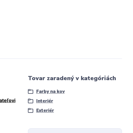
Tovar zaradený v kategóriách
Farby na kov
ateľovi
Interiér
Exteriér