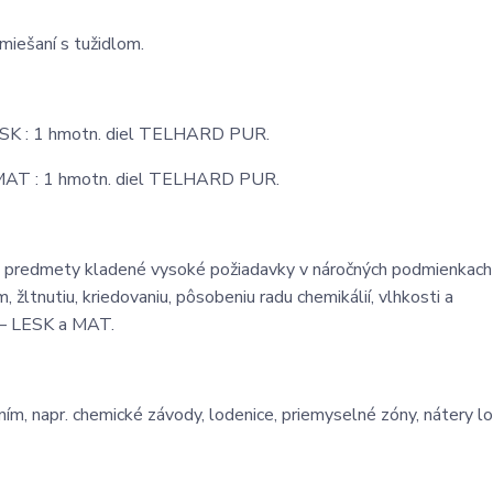
iešaní s tužidlom.
SK : 1 hmotn. diel TELHARD PUR.
MAT : 1 hmotn. diel TELHARD PUR.
té predmety kladené vysoké požiadavky v náročných podmienkach
žltnutiu, kriedovaniu, pôsobeniu radu chemikálií, vlhkosti a
 – LESK a MAT.
ím, napr. chemické závody, lodenice, priemyselné zóny, nátery l