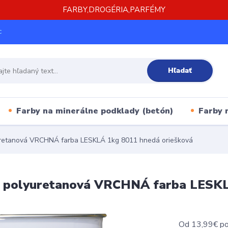
FARBY,DROGÉRIA,PARFÉMY
c
Hľadať
Farby na minerálne podklady (betón)
Farby 
uretanová VRCHNÁ farba LESKLÁ 1kg 8011 hnedá oriešková
0 polyuretanová VRCHNÁ farba LESKL
Od 13,99€ pod