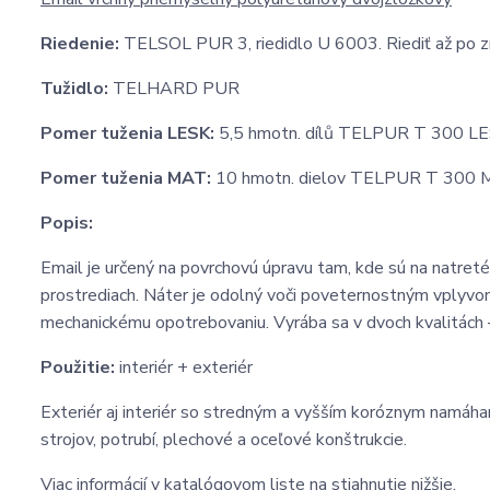
Riedenie:
TELSOL PUR 3, riedidlo U 6003. Riediť až po zm
Tužidlo:
TELHARD PUR
Pomer tuženia LESK:
5,5 hmotn. dílů TELPUR T 300 LE
Pomer tuženia MAT:
10 hmotn. dielov TELPUR T 300 
Popis:
Email je určený na povrchovú úpravu tam, kde sú na natre
prostrediach. Náter je odolný voči poveternostným vplyvom, 
mechanickému opotrebovaniu. Vyrába sa v dvoch kvalitách
Použitie:
interiér + exteriér
Exteriér aj interiér so stredným a vyšším koróznym namáhan
strojov, potrubí, plechové a oceľové konštrukcie.
Viac informácií v katalógovom liste na stiahnutie nižšie.