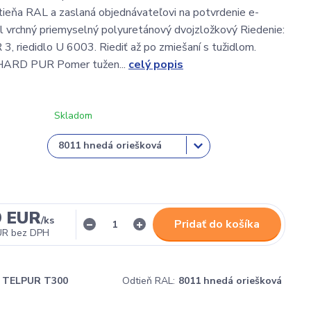
ieňa RAL a zaslaná objednávateľovi na potvrdenie e-
vrchný priemyselný polyuretánový dvojzložkový Riedenie:
 riedidlo U 6003. Riediť až po zmiešaní s tužidlom.
HARD PUR Pomer tužen...
celý popis
Skladom
9 EUR
/
ks
Pridať do košíka
UR
bez DPH
TELPUR T300
Odtieň RAL:
8011 hnedá oriešková