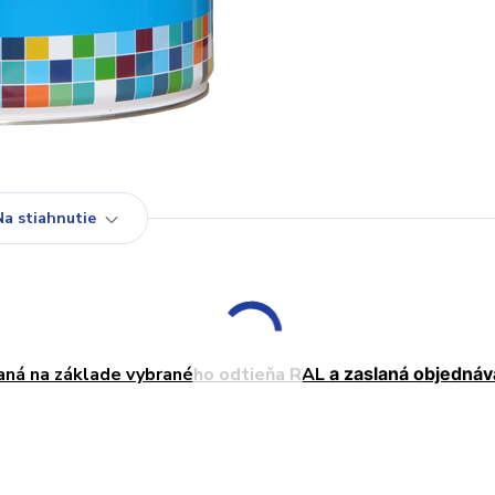
Na stiahnutie
aná na základe vybraného odtieňa RAL
a zaslaná objednáv