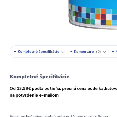
Kompletné špecifikácie
Komentáre
0
Kompletné špecifikácie
Od 13,99€ podľa odtieňa, presná cena bude kalkulov
na potvrdenie e-mailom
Email vrchný priemyselný polyuretánový dvojzložkový