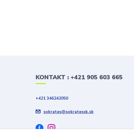
KONTAKT : +421 905 603 665
+421 346242050
sokrates@sokratessk.sk