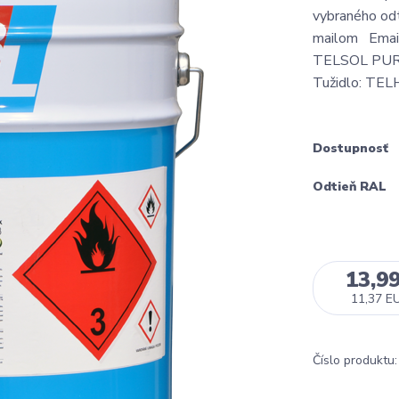
vybraného odt
mailom Email 
TELSOL PUR 3,
Tužidlo: TEL
Dostupnosť
Odtieň RAL
13,9
11,37 E
Číslo produktu: