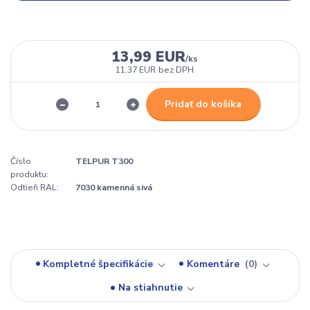
13,99 EUR
/
ks
11,37 EUR
bez DPH
Pridať do košíka
Číslo
TELPUR T300
produktu:
Odtieň RAL:
7030 kamenná sivá
Kompletné špecifikácie
Komentáre
0
Na stiahnutie