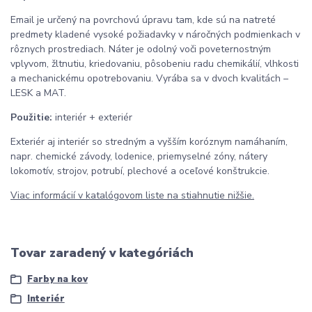
Email je určený na povrchovú úpravu tam, kde sú na natreté
predmety kladené vysoké požiadavky v náročných podmienkach v
rôznych prostrediach. Náter je odolný voči poveternostným
vplyvom, žltnutiu, kriedovaniu, pôsobeniu radu chemikálií, vlhkosti
a mechanickému opotrebovaniu. Vyrába sa v dvoch kvalitách –
LESK a MAT.
Použitie:
interiér + exteriér
Exteriér aj interiér so stredným a vyšším koróznym namáhaním,
napr. chemické závody, lodenice, priemyselné zóny, nátery
lokomotív, strojov, potrubí, plechové a oceľové konštrukcie.
Viac informácií v katalógovom liste na stiahnutie nižšie.
Tovar zaradený v kategóriách
Farby na kov
Interiér