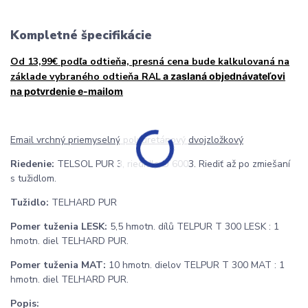
Kompletné špecifikácie
Od 13,99€ podľa odtieňa, presná cena bude kalkulovaná na
základe vybraného odtieňa RAL
a zaslaná objednávateľovi
na potvrdenie e-mailom
Email vrchný priemyselný polyuretánový dvojzložkový
Riedenie:
TELSOL PUR 3, riedidlo U 6003. Riediť až po zmiešaní
s tužidlom.
Tužidlo:
TELHARD PUR
Pomer tuženia LESK:
5,5 hmotn. dílů TELPUR T 300 LESK : 1
hmotn. diel TELHARD PUR.
Pomer tuženia MAT:
10 hmotn. dielov TELPUR T 300 MAT : 1
hmotn. diel TELHARD PUR.
Popis: