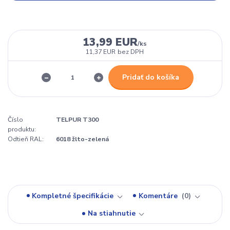
13,99 EUR
/
ks
11,37 EUR
bez DPH
Pridať do košíka
Číslo
TELPUR T300
produktu:
Odtieň RAL:
6018 žlto-zelená
Kompletné špecifikácie
Komentáre
0
Na stiahnutie