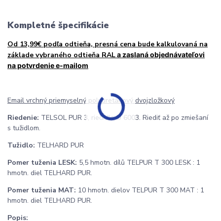
Kompletné špecifikácie
Od 13,99€ podľa odtieňa, presná cena bude kalkulovaná na
základe vybraného odtieňa RAL
a zaslaná objednávateľovi
na potvrdenie e-mailom
Email vrchný priemyselný polyuretánový dvojzložkový
Riedenie:
TELSOL PUR 3, riedidlo U 6003. Riediť až po zmiešaní
s tužidlom.
Tužidlo:
TELHARD PUR
Pomer tuženia LESK:
5,5 hmotn. dílů TELPUR T 300 LESK : 1
hmotn. diel TELHARD PUR.
Pomer tuženia MAT:
10 hmotn. dielov TELPUR T 300 MAT : 1
hmotn. diel TELHARD PUR.
Popis: