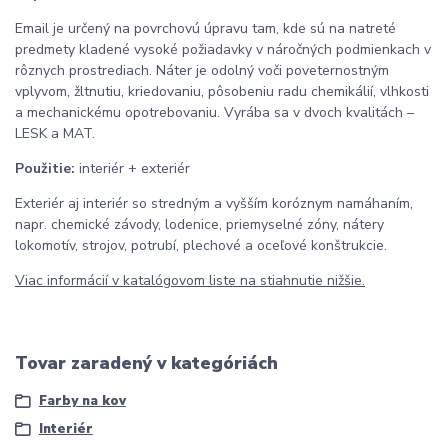
Email je určený na povrchovú úpravu tam, kde sú na natreté
predmety kladené vysoké požiadavky v náročných podmienkach v
rôznych prostrediach. Náter je odolný voči poveternostným
vplyvom, žltnutiu, kriedovaniu, pôsobeniu radu chemikálií, vlhkosti
a mechanickému opotrebovaniu. Vyrába sa v dvoch kvalitách –
LESK a MAT.
Použitie:
interiér + exteriér
Exteriér aj interiér so stredným a vyšším koróznym namáhaním,
napr. chemické závody, lodenice, priemyselné zóny, nátery
lokomotív, strojov, potrubí, plechové a oceľové konštrukcie.
Viac informácií v katalógovom liste na stiahnutie nižšie.
Tovar zaradený v kategóriách
Farby na kov
Interiér