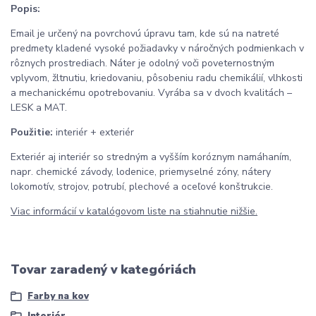
Popis:
Email je určený na povrchovú úpravu tam, kde sú na natreté
predmety kladené vysoké požiadavky v náročných podmienkach v
rôznych prostrediach. Náter je odolný voči poveternostným
vplyvom, žltnutiu, kriedovaniu, pôsobeniu radu chemikálií, vlhkosti
a mechanickému opotrebovaniu. Vyrába sa v dvoch kvalitách –
LESK a MAT.
Použitie:
interiér + exteriér
Exteriér aj interiér so stredným a vyšším koróznym namáhaním,
napr. chemické závody, lodenice, priemyselné zóny, nátery
lokomotív, strojov, potrubí, plechové a oceľové konštrukcie.
Viac informácií v katalógovom liste na stiahnutie nižšie.
Tovar zaradený v kategóriách
Farby na kov
Interiér