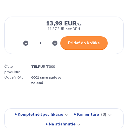
13,99 EUR
/
ks
11,37 EUR
bez DPH
Pridať do košíka
Číslo
TELPUR T300
produktu:
Odtieň RAL:
6001 smaragdovo
zelená
Kompletné špecifikácie
Komentáre
0
Na stiahnutie