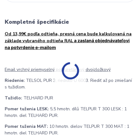
Kompletné špecifikácie
Od 13,99€ podľa odtieňa, presná cena bude kalkulovaná na
základe vybraného odtieňa RAL
a zaslaná objednávateľovi
na potvrdenie e-mailom
Email vrchný priemyselný polyuretánový dvojzložkový
Riedenie:
TELSOL PUR 3, riedidlo U 6003. Riediť až po zmiešaní
s tužidlom.
Tužidlo:
TELHARD PUR
Pomer tuženia LESK:
5,5 hmotn. dílů TELPUR T 300 LESK : 1
hmotn. diel TELHARD PUR.
Pomer tuženia MAT:
10 hmotn. dielov TELPUR T 300 MAT : 1
hmotn. diel TELHARD PUR.