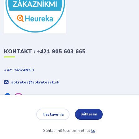
KONTAKT : +421 905 603 665
+421 346242050
sokrates@sokratessk.sk
Súhlasím
Nastavenia
2019 © Sokrates Colour Slovakia s.r.o. Všetky práva vyhradené
Súhlas môžete odmietnuť
tu
.
Vytvorené na
Eshop-rychlo.sk