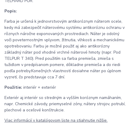
TELHARD PUR.
Popis:
Farba je určená k jednovrstvovým antikoróznym náterom ocele,
kedy má zabezpečiť náterovému systému antikoróznu ochranu v
rôznych náročne exponovaných prostrediach. Náter je odolný
voči poveternostným vplyvom, žltnutia, vlhkosti a mechanickému
opotrebovaniu. Farbu je možné použiť aj ako antikorózny
základný náter pod vhodné vrchné náterové hmoty (napr. Pod
TELPUR T 340). Pred použitím sa farba premieša, zmieša s
tužidlom v predpísanom pomere, dôkladne premieša a do riedi
podľa potreby.Konečných vlastností dosiahne náter po úplnom
vyzretí, čo predstavuje cca 7 dní.
Použitie:
interiér + exteriér
Exteriér aj interiér so stredným a vyšším koróznym namáhaním,
napr. Chemické závody, priemyselné zóny, nátery strojov, potrubí,
plechové a oceľové konštrukcie.
Viac informácií v katalógovom liste na stiahnutie nižšie.