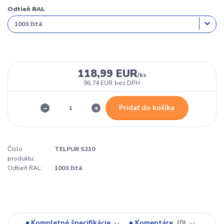
Odtieň RAL
118,99 EUR
/
ks
96,74 EUR
bez DPH
Pridať do košíka
Číslo
TELPUR S210
produktu:
Odtieň RAL:
1003 žltá
Kompletné špecifikácie
Komentáre
0