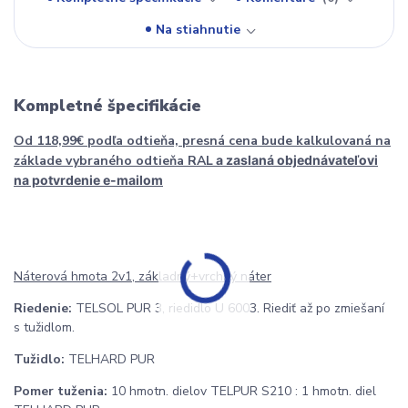
Na stiahnutie
Kompletné špecifikácie
Od 118,99€ podľa odtieňa, presná cena bude kalkulovaná na
základe vybraného odtieňa RAL
a zaslaná objednávateľovi
na potvrdenie e-mailom
Náterová hmota 2v1, základný+vrchný náter
Riedenie:
TELSOL PUR 3, riedidlo U 6003. Riediť až po zmiešaní
s tužidlom.
Tužidlo:
TELHARD PUR
Pomer tuženia:
10 hmotn. dielov TELPUR S210 : 1 hmotn. diel