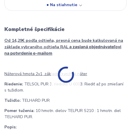
Na stiahnutie
Kompletné špecifikácie
Od 14,29€ podľa odtieňa, presná cena bude kalkulovaná na
základe vybraného odtieňa RAL
a zaslaná objednávateľovi
na potvrdenie e-mailom
Náterová hmota 2v1, základný+vrchný náter
Riedenie:
TELSOL PUR 3, riedidlo U 6003. Riediť až po zmiešaní
s tužidlom.
Tužidlo:
TELHARD PUR
Pomer tuženia:
10 hmotn. dielov TELPUR S210 : 1 hmotn. diel
TELHARD PUR.
Popis: