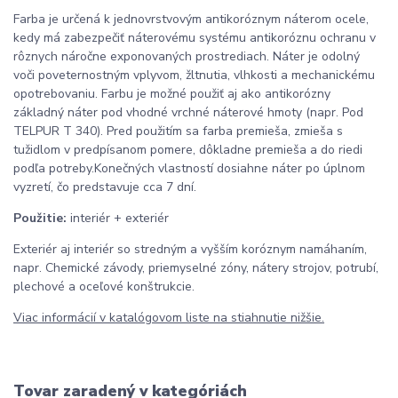
Farba je určená k jednovrstvovým antikoróznym náterom ocele,
kedy má zabezpečiť náterovému systému antikoróznu ochranu v
rôznych náročne exponovaných prostrediach. Náter je odolný
voči poveternostným vplyvom, žltnutia, vlhkosti a mechanickému
opotrebovaniu. Farbu je možné použiť aj ako antikorózny
základný náter pod vhodné vrchné náterové hmoty (napr. Pod
TELPUR T 340). Pred použitím sa farba premieša, zmieša s
tužidlom v predpísanom pomere, dôkladne premieša a do riedi
podľa potreby.Konečných vlastností dosiahne náter po úplnom
vyzretí, čo predstavuje cca 7 dní.
Použitie:
interiér + exteriér
Exteriér aj interiér so stredným a vyšším koróznym namáhaním,
napr. Chemické závody, priemyselné zóny, nátery strojov, potrubí,
plechové a oceľové konštrukcie.
Viac informácií v katalógovom liste na stiahnutie nižšie.
Tovar zaradený v kategóriách