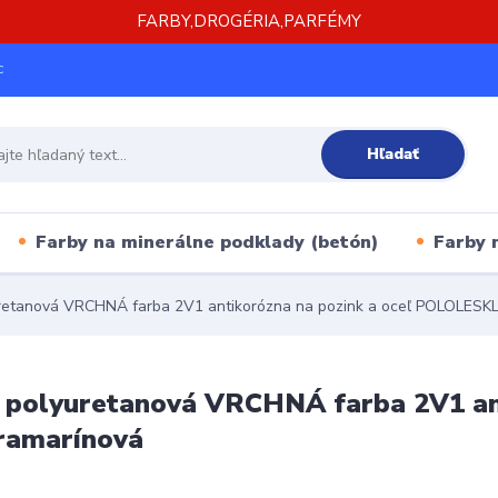
FARBY,DROGÉRIA,PARFÉMY
c
Hľadať
Farby na minerálne podklady (betón)
Farby 
retanová VRCHNÁ farba 2V1 antikorózna na pozink a oceľ POLOLESKL
 polyuretanová VRCHNÁ farba 2V1 ant
ramarínová