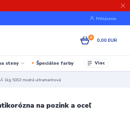
Prihlásenie
0
0,00 EUR
Viac
na steny
Špeciálne farby
Á 1kg 5002 modrá ultramarínová
ikorózna na pozink a oceľ