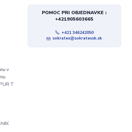
POMOC PRI OBJEDNAVKE :
+421905603665
+421 346242050
sokrates@sokratessk.sk
anu v
ému
ELPUR T
rubí,