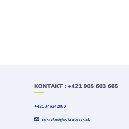
KONTAKT : +421 905 603 665
+421 346242050
sokrates@sokratessk.sk