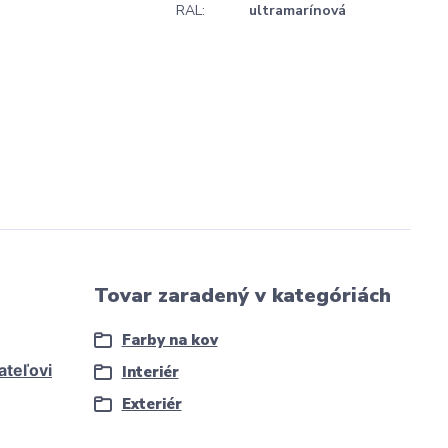
RAL:
ultramarínová
Tovar zaradený v kategóriách
Farby na kov
ateľovi
Interiér
Exteriér