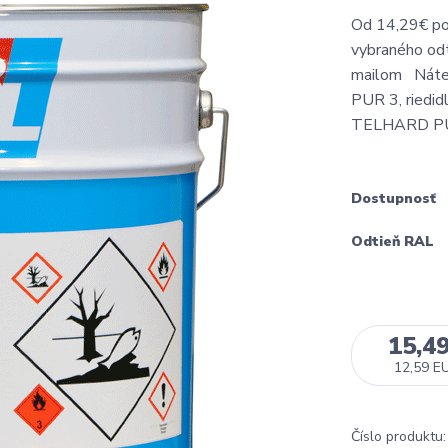
Od 14,29€ pod
vybraného odt
mailom Náter
PUR 3, riedid
TELHARD PUR
Dostupnosť
Odtieň RAL
15,4
12,59 E
Číslo produktu: