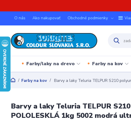
O nás
Ako nakupovať
Obchodné podmienky
Via
Farby/laky na drevo
Farby na kov
Farby na kov
Barvy a laky Teluria TELPUR S210 polyu
Barvy a laky Teluria TELPUR S210
POLOLESKLÁ 1kg 5002 modrá ult