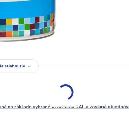
Na stiahnutie
aná na základe vybraného odtieňa RAL
a zaslaná objednáv