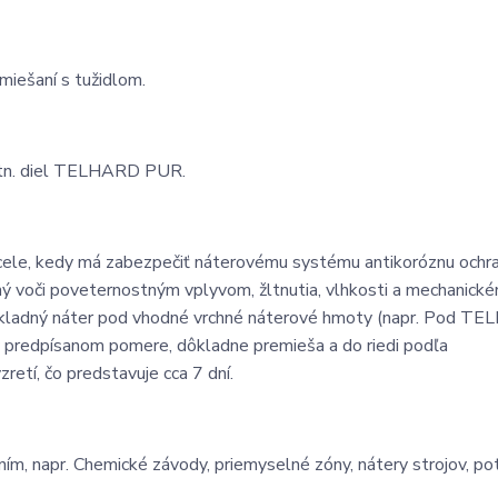
iešaní s tužidlom.
tn. diel TELHARD PUR.
cele, kedy má zabezpečiť náterovému systému antikoróznu ochr
ný voči poveternostným vplyvom, žltnutia, vlhkosti a mechanick
 základný náter pod vhodné vrchné náterové hmoty (napr. Pod T
v predpísanom pomere, dôkladne premieša a do riedi podľa
etí, čo predstavuje cca 7 dní.
ím, napr. Chemické závody, priemyselné zóny, nátery strojov, pot