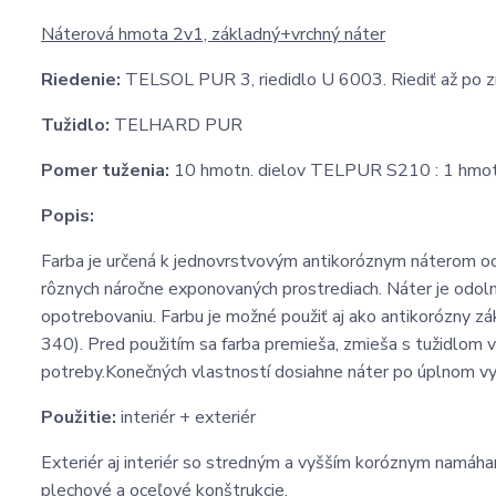
Náterová hmota 2v1, základný+vrchný náter
Riedenie:
TELSOL PUR 3, riedidlo U 6003. Riediť až po zm
Tužidlo:
TELHARD PUR
Pomer tuženia:
10 hmotn. dielov TELPUR S210 : 1 hmo
Popis:
Farba je určená k jednovrstvovým antikoróznym náterom o
rôznych náročne exponovaných prostrediach. Náter je odol
opotrebovaniu. Farbu je možné použiť aj ako antikorózny
340). Pred použitím sa farba premieša, zmieša s tužidlom 
potreby.Konečných vlastností dosiahne náter po úplnom vyzr
Použitie:
interiér + exteriér
Exteriér aj interiér so stredným a vyšším koróznym namáhan
plechové a oceľové konštrukcie.