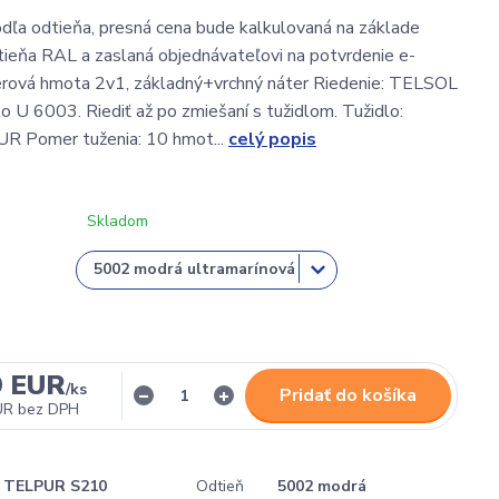
ľa odtieňa, presná cena bude kalkulovaná na základe
ieňa RAL a zaslaná objednávateľovi na potvrdenie e-
ová hmota 2v1, základný+vrchný náter Riedenie: TELSOL
lo U 6003. Riediť až po zmiešaní s tužidlom. Tužidlo:
 Pomer tuženia: 10 hmot...
celý popis
Skladom
9 EUR
/
ks
Pridať do košíka
UR
bez DPH
TELPUR S210
Odtieň
5002 modrá