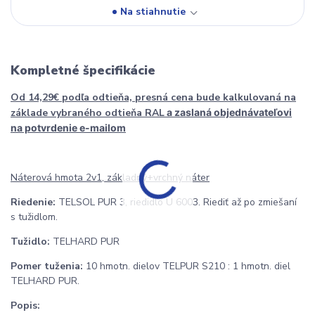
Na stiahnutie
Kompletné špecifikácie
Od 14,29€ podľa odtieňa, presná cena bude kalkulovaná na
základe vybraného odtieňa RAL
a zaslaná objednávateľovi
na potvrdenie e-mailom
Náterová hmota 2v1, základný+vrchný náter
Riedenie:
TELSOL PUR 3, riedidlo U 6003. Riediť až po zmiešaní
s tužidlom.
Tužidlo:
TELHARD PUR
Pomer tuženia:
10 hmotn. dielov TELPUR S210 : 1 hmotn. diel
TELHARD PUR.
Popis: