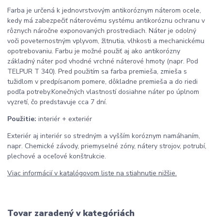
Farba je určená k jednovrstvovým antikoróznym náterom ocele,
kedy má zabezpečiť náterovému systému antikoróznu ochranu v
rôznych náročne exponovaných prostrediach. Náter je odolný
voči poveternostným vplyvom, žltnutia, vlhkosti a mechanickému
opotrebovaniu. Farbu je možné použiť aj ako antikorózny
základný náter pod vhodné vrchné náterové hmoty (napr. Pod
TELPUR T 340). Pred použitím sa farba premieša, zmieša s
tužidlom v predpísanom pomere, dôkladne premieša a do riedi
podľa potreby.Konečných vlastností dosiahne náter po úplnom
vyzretí, čo predstavuje cca 7 dní.
Použitie:
interiér + exteriér
Exteriér aj interiér so stredným a vyšším koróznym namáhaním,
napr. Chemické závody, priemyselné zóny, nátery strojov, potrubí,
plechové a oceľové konštrukcie.
Viac informácií v katalógovom liste na stiahnutie nižšie.
Tovar zaradený v kategóriách