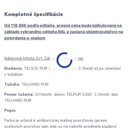
Kompletné špecifikácie
Od 118,99€ podľa odtieňa, presná cena bude kalkulovaná na
základe vybraného odtieňa RAL
a zaslaná objednávateľovi na
potvrdenie e-mailom
Náterová hmota 2v1. Základ+vrchný náter
Riedenie:
TELSOL PUR 3, riedidlo U 6003. Riediť až po zmiešaní
s tužidlom.
Tužidlo:
TELHARD PUR
Pomer tuženia:
10 hmotn. dielov TELPUR S200 : 1 hmotn. diel
TELHARD PUR.
Popis:
Farba je určená k antikoróznej matnej povrchovej úprave
oceľových povrchov tam, kde sú na natreté predmety kladené