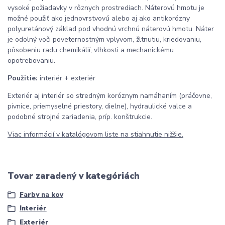
vysoké požiadavky v rôznych prostrediach. Náterovú hmotu je
možné použiť ako jednovrstvovú alebo aj ako antikorózny
polyuretánový základ pod vhodnú vrchnú náterovú hmotu. Náter
je odolný voči poveternostným vplyvom, žltnutiu, kriedovaniu,
pôsobeniu radu chemikálií, vlhkosti a mechanickému
opotrebovaniu.
Použitie:
interiér + exteriér
Exteriér aj interiér so stredným koróznym namáhaním (práčovne,
pivnice, priemyselné priestory, dielne), hydraulické valce a
podobné strojné zariadenia, príp. konštrukcie.
Viac informácií v katalógovom liste na stiahnutie nižšie.
Tovar zaradený v kategóriách
Farby na kov
Interiér
Exteriér