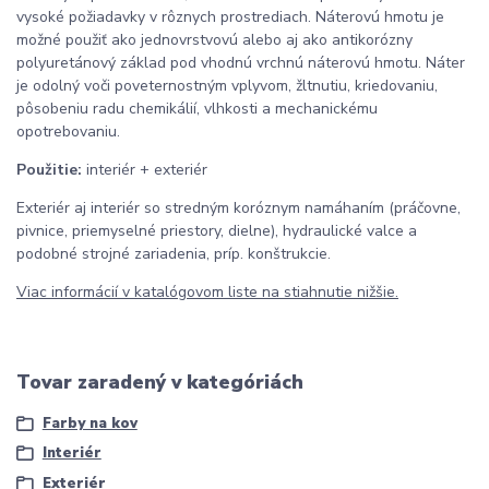
vysoké požiadavky v rôznych prostrediach. Náterovú hmotu je
možné použiť ako jednovrstvovú alebo aj ako antikorózny
polyuretánový základ pod vhodnú vrchnú náterovú hmotu. Náter
je odolný voči poveternostným vplyvom, žltnutiu, kriedovaniu,
pôsobeniu radu chemikálií, vlhkosti a mechanickému
opotrebovaniu.
Použitie:
interiér + exteriér
Exteriér aj interiér so stredným koróznym namáhaním (práčovne,
pivnice, priemyselné priestory, dielne), hydraulické valce a
podobné strojné zariadenia, príp. konštrukcie.
Viac informácií v katalógovom liste na stiahnutie nižšie.
Tovar zaradený v kategóriách
Farby na kov
Interiér
Exteriér