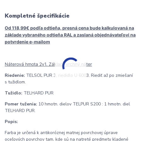
Kompletné špecifikácie
Od 118,99€ podľa odtieňa, presná cena bude kalkulovaná na
základe vybraného odtieňa RAL
a zaslaná objednávateľovi na
potvrdenie e-mailom
Náterová hmota 2v1. Základ+vrchný náter
Riedenie:
TELSOL PUR 3, riedidlo U 6003. Riediť až po zmiešaní
s tužidlom.
Tužidlo:
TELHARD PUR
Pomer tuženia:
10 hmotn. dielov TELPUR S200 : 1 hmotn. diel
TELHARD PUR.
Popis:
Farba je určená k antikoróznej matnej povrchovej úprave
oceľových povrchov tam, kde sú na natreté predmety kladené