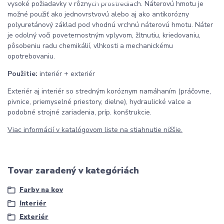
vysoké požiadavky v rôznych prostrediach. Náterovú hmotu je
možné použiť ako jednovrstvovú alebo aj ako antikorózny
polyuretánový základ pod vhodnú vrchnú náterovú hmotu. Náter
je odolný voči poveternostným vplyvom, žltnutiu, kriedovaniu,
pôsobeniu radu chemikálií, vlhkosti a mechanickému
opotrebovaniu.
Použitie:
interiér + exteriér
Exteriér aj interiér so stredným koróznym namáhaním (práčovne,
pivnice, priemyselné priestory, dielne), hydraulické valce a
podobné strojné zariadenia, príp. konštrukcie.
Viac informácií v katalógovom liste na stiahnutie nižšie.
Tovar zaradený v kategóriách
Farby na kov
Interiér
Exteriér