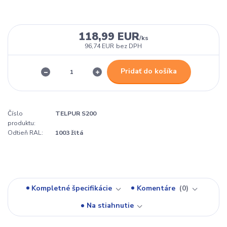
118,99 EUR
/
ks
96,74 EUR
bez DPH
Pridať do košíka
Číslo
TELPUR S200
produktu:
Odtieň RAL:
1003 žltá
Kompletné špecifikácie
Komentáre
0
Na stiahnutie