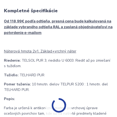
Kompletné špecifikácie
Od 118,99€ podľa odtieňa, presná cena bude kalkulovaná na
základe vybraného odtieňa RAL
a zaslaná objednávateľovi na
potvrdenie e-mailom
Náterová hmota 2v1. Základ+vrchný náter
Riedenie:
TELSOL PUR 3, riedidlo U 6003. Riediť až po zmiešaní
s tužidlom.
Tužidlo:
TELHARD PUR
Pomer tuženia:
10 hmotn. dielov TELPUR S200 : 1 hmotn. diel
TELHARD PUR.
Popis:
Farba je určená k antikoróznej matnej povrchovej úprave
oceľových povrchov tam, kde sú na natreté predmety kladené