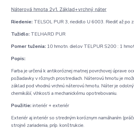
Náterová hmota 2v1. Základ+vrchný náter
Riedenie:
TELSOL PUR 3, riedidlo U 6003. Riediť až po zm
Tužidlo:
TELHARD PUR
Pomer tuženia:
10 hmotn. dielov TELPUR S200 : 1 hmo
Popis:
Farba je určená k antikoróznej matnej povrchovej úprave 
požiadavky v rôznych prostrediach. Náterovú hmotu je mož
základ pod vhodnú vrchnú náterovú hmotu. Náter je odolný 
chemikálií, vlhkosti a mechanickému opotrebovaniu.
Použitie:
interiér + exteriér
Exteriér aj interiér so stredným koróznym namáhaním (práčo
strojné zariadenia, príp. konštrukcie.