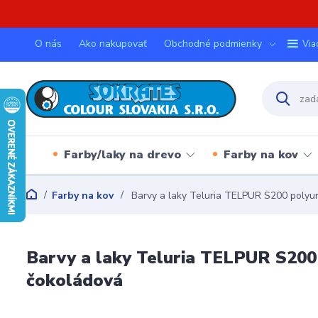
O nás
Ako nakupovať
Obchodné podmienky
Via
Farby/laky na drevo
Farby na kov
Farby na kov
Barvy a laky Teluria TELPUR S200 poly
Barvy a laky Teluria TELPUR S20
čokoládová