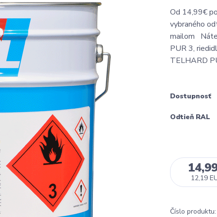
Od 14,99€ pod
vybraného odt
mailom Náter
PUR 3, riedid
TELHARD PUR 
Dostupnosť
Odtieň RAL
14,9
12,19 E
Číslo produktu: