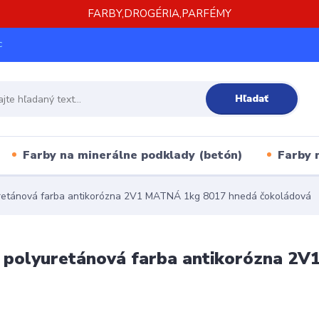
FARBY,DROGÉRIA,PARFÉMY
c
Hľadať
Farby na minerálne podklady (betón)
Farby 
uretánová farba antikorózna 2V1 MATNÁ 1kg 8017 hnedá čokoládová
0 polyuretánová farba antikorózna 2