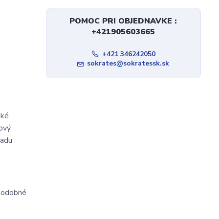
POMOC PRI OBJEDNAVKE :
+421905603665
+421 346242050
sokrates@sokratessk.sk
oké
nový
radu
 podobné