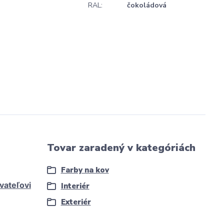
RAL:
čokoládová
Tovar zaradený v kategóriách
Farby na kov
vateľovi
Interiér
Exteriér