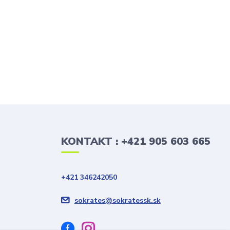
KONTAKT : +421 905 603 665
+421 346242050
sokrates@sokratessk.sk