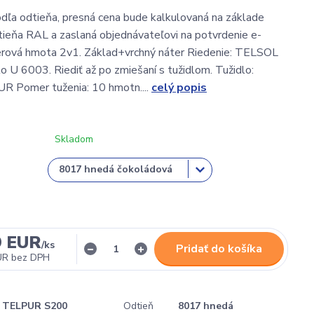
ľa odtieňa, presná cena bude kalkulovaná na základe
ieňa RAL a zaslaná objednávateľovi na potvrdenie e-
ová hmota 2v1. Základ+vrchný náter Riedenie: TELSOL
lo U 6003. Riediť až po zmiešaní s tužidlom. Tužidlo:
Pomer tuženia: 10 hmotn....
celý popis
Skladom
9 EUR
/
ks
Pridať do košíka
UR
bez DPH
TELPUR S200
Odtieň
8017 hnedá