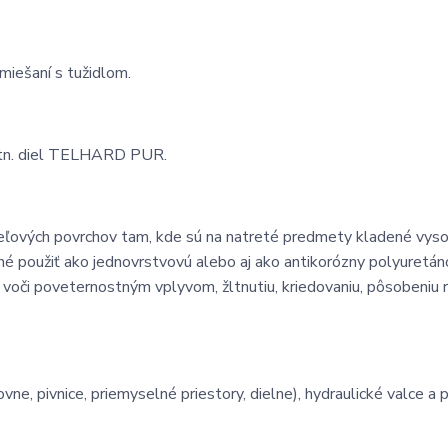
iešaní s tužidlom.
tn. diel TELHARD PUR.
oceľových povrchov tam, kde sú na natreté predmety kladené vys
né použiť ako jednovrstvovú alebo aj ako antikorózny polyuretá
voči poveternostným vplyvom, žltnutiu, kriedovaniu, pôsobeniu 
vne, pivnice, priemyselné priestory, dielne), hydraulické valce a