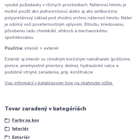
vysoké požiadavky v rôznych prostrediach. Náterovú hmotu je
možné použiť ako jednovrstvovú alebo aj ako antikorózny
polyuretánový základ pod vhodnú vrchnú náterovú hmotu. Náter
je odolný voči poveternostným vplyvom, žltnutiu, kriedovaniu,
pôsobeniu radu chemikálií, vlhkosti a mechanickému
opotrebovaniu.
Použitie:
interiér + exteriér
Exteriér aj interiér so stredným koróznym namáhaním (práčovne,
pivnice, priemyselné priestory, dielne), hydraulické valce a
podobné strojné zariadenia, príp. konštrukcie.
Viac informácií v katalógovom liste na stiahnutie nižšie.
Tovar zaradený v kategóriách
Farby na kov
Interiér
Exteriér