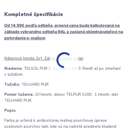
Kompletné špecifikácie
Od 14,99€ podľa odtieňa, presná cena bude kalkulovaná na
základe vybraného odtieňa RAL a zaslaná objednávateľovi na
potvrdenie e-mailom
Náterová hmota 2v1. Základ+vrchný náter
Riedenie:
TELSOL PUR 3, riedidlo U 6003. Riediť až po zmiešaní
s tužidlom.
Tužidlo:
TELHARD PUR
Pomer tuženia:
10 hmotn. dielov TELPUR S200 : 1 hmotn. diel
TELHARD PUR.
Popis:
Farba je určená k antikoróznej matnej povrchovej úprave
oceľových povrchov tam, kde sú na natreté predmety kladené