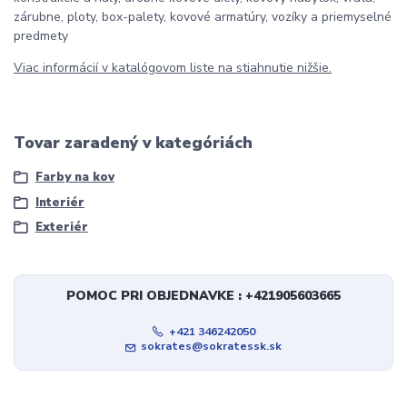
zárubne, ploty, box-palety, kovové armatúry, vozíky a priemyselné
predmety
Viac informácií v katalógovom liste na stiahnutie nižšie.
Tovar zaradený v kategóriách
Farby na kov
Interiér
Exteriér
POMOC PRI OBJEDNAVKE : +421905603665
+421 346242050
sokrates@sokratessk.sk