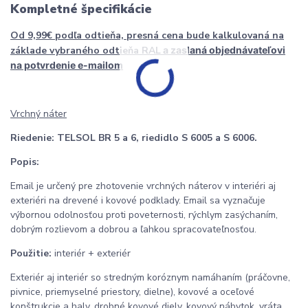
Kompletné špecifikácie
Od 9,99€ podľa odtieňa, presná cena bude kalkulovaná na
základe vybraného odtieňa RAL
a zaslaná objednávateľovi
na potvrdenie e-mailom
Vrchný náter
Riedenie:
TELSOL BR 5 a 6, riedidlo S 6005 a S 6006.
Popis:
Email je určený pre zhotovenie vrchných náterov v interiéri aj
exteriéri na drevené i kovové podklady. Email sa vyznačuje
výbornou odolnosťou proti poveternosti, rýchlym zasýchaním,
dobrým rozlievom a dobrou a ľahkou spracovateľnosťou.
Použitie:
interiér + exteriér
Exteriér aj interiér so stredným koróznym namáhaním (práčovne,
pivnice, priemyselné priestory, dielne), kovové a oceľové
konštrukcie a haly, drobné kovové diely, kovový nábytok, vráta,