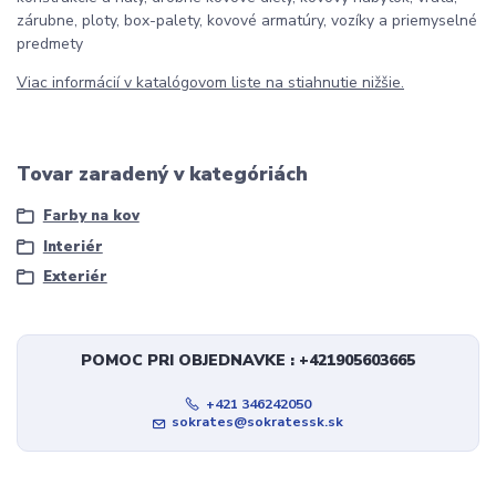
zárubne, ploty, box-palety, kovové armatúry, vozíky a priemyselné
predmety
Viac informácií v katalógovom liste na stiahnutie nižšie.
Tovar zaradený v kategóriách
Farby na kov
Interiér
Exteriér
POMOC PRI OBJEDNAVKE : +421905603665
+421 346242050
sokrates@sokratessk.sk