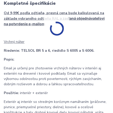
Kompletné špecifikácie
Od 9,99€ podľa odtieňa, presná cena bude kalkulovaná na
základe vybraného odtieňa RAL
a zaslaná objednávateľovi
na potvrdenie e-mailom
Vrchný náter
Riedenie:
TELSOL BR 5 a 6, riedidlo S 6005 a S 6006.
Popis:
Email je určený pre zhotovenie vrchných náterov v interiéri aj
exteriéri na drevené i kovové podklady. Email sa vyznačuje
výbornou odolnosťou proti poveternosti, rýchlym zasýchaním,
dobrým rozlievom a dobrou a ľahkou spracovateľnosťou.
Použitie:
interiér + exteriér
Exteriér aj interiér so stredným koróznym namáhaním (práčovne,
pivnice, priemyselné priestory, dielne), kovové a oceľové
konštrukcie a haly, drobné kovové diely, kovový nábytok, vráta,