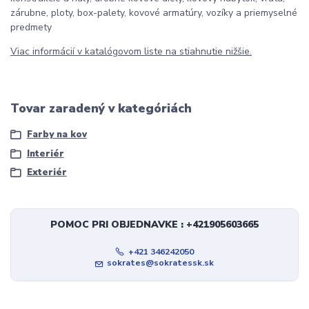
zárubne, ploty, box-palety, kovové armatúry, vozíky a priemyselné
predmety
Viac informácií v katalógovom liste na stiahnutie nižšie.
Tovar zaradený v kategóriách
Farby na kov
Interiér
Exteriér
POMOC PRI OBJEDNAVKE : +421905603665
+421 346242050
sokrates@sokratessk.sk