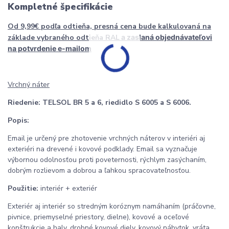
Kompletné špecifikácie
Od 9,99€ podľa odtieňa, presná cena bude kalkulovaná na
základe vybraného odtieňa RAL
a zaslaná objednávateľovi
na potvrdenie e-mailom
Vrchný náter
Riedenie:
TELSOL BR 5 a 6, riedidlo S 6005 a S 6006.
Popis:
Email je určený pre zhotovenie vrchných náterov v interiéri aj
exteriéri na drevené i kovové podklady. Email sa vyznačuje
výbornou odolnosťou proti poveternosti, rýchlym zasýchaním,
dobrým rozlievom a dobrou a ľahkou spracovateľnosťou.
Použitie:
interiér + exteriér
Exteriér aj interiér so stredným koróznym namáhaním (práčovne,
pivnice, priemyselné priestory, dielne), kovové a oceľové
konštrukcie a haly, drobné kovové diely, kovový nábytok, vráta,