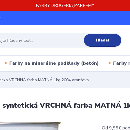
FARBY,DROGÉRIA,PARFÉMY
c
Hľadať
Farby na minerálne podklady (betón)
Farby 
etická VRCHNÁ farba MATNÁ 1kg 2004 oranžová
0 syntetická VRCHNÁ farba MATNÁ 1k
Od 9,99€ podľ