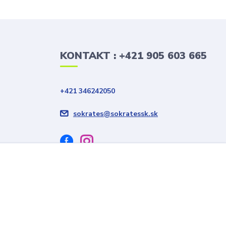
KONTAKT : +421 905 603 665
+421 346242050
sokrates@sokratessk.sk
Vytvorené na
Eshop-rychlo.sk