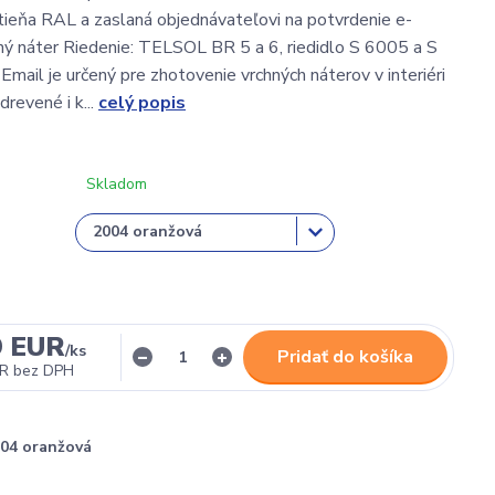
ieňa RAL a zaslaná objednávateľovi na potvrdenie e-
ý náter Riedenie: TELSOL BR 5 a 6, riedidlo S 6005 a S
Email je určený pre zhotovenie vrchných náterov v interiéri
 drevené i k...
celý popis
Skladom
9 EUR
/
ks
Pridať do košíka
UR
bez DPH
04 oranžová