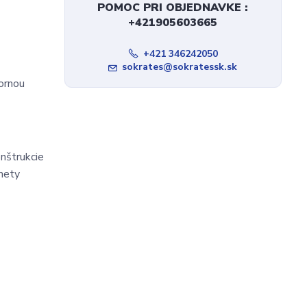
POMOC PRI OBJEDNAVKE :
+421905603665
+421 346242050
sokrates@sokratessk.sk
bornou
onštrukcie
dmety