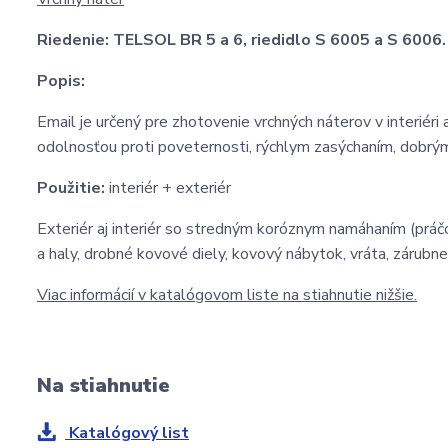
Riedenie:
TELSOL BR 5 a 6, riedidlo S 6005 a S 6006.
Popis:
Email je určený pre zhotovenie vrchných náterov v interiéri
odolnosťou proti poveternosti, rýchlym zasýchaním, dobrý
Použitie:
interiér + exteriér
Exteriér aj interiér so stredným koróznym namáhaním (práčo
a haly, drobné kovové diely, kovový nábytok, vráta, zárubn
Viac informácií v katalógovom liste na stiahnutie nižšie.
Na stiahnutie
Katalógový list