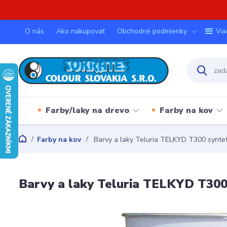
O nás
Ako nakupovať
Obchodné podmienky
Via
Farby/laky na drevo
Farby na kov
Farby na kov
Barvy a laky Teluria TELKYD T300 synt
Barvy a laky Teluria TELKYD T30