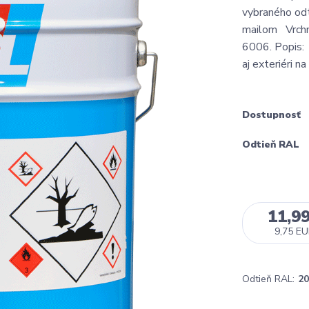
vybraného odt
mailom Vrchn
6006. Popis: 
aj exteriéri na
Dostupnosť
Odtieň RAL
11,9
9,75 E
Odtieň RAL:
20