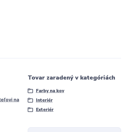
Tovar zaradený v kategóriách
Farby na kov
eľovi na
Interiér
Exteriér