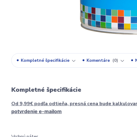
Kompletné špecifikácie
Komentáre
0
Kompletné špecifikácie
Od 9,99€ podľa odtieňa, presná cena bude kalkulova
potvrdenie e-mailom
Vrchný náter