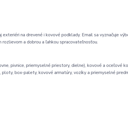
 aj exteriéri na drevené i kovové podklady. Email sa vyznačuje vý
m rozlievom a dobrou a ľahkou spracovateľnosťou.
vne, pivnice, priemyselné priestory, dielne), kovové a oceľové k
e, ploty, box-palety, kovové armatúry, vozíky a priemyselné pre