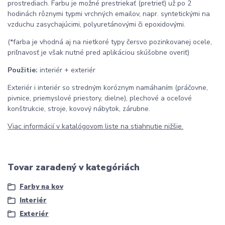
prostrediach. Farbu je možné prestriekať (pretrieť) už po 2
hodinách rôznymi typmi vrchných emailov, napr. syntetickými na
vzduchu zasychajúcimi, polyuretánovými či epoxidovými.
(*farba je vhodná aj na nietkoré typy čersvo pozinkovanej ocele,
priľnavosť je však nutné pred aplikáciou skúšobne overiť)
Použitie:
interiér + exteriér
Exteriér i interiér so stredným koróznym namáhaním (práčovne,
pivnice, priemyslové priestory, dielne), plechové a oceľové
konštrukcie, stroje, kovový nábytok, zárubne.
Viac informácií v katalógovom liste na stiahnutie nižšie.
Tovar zaradený v kategóriách
Farby na kov
Interiér
Exteriér