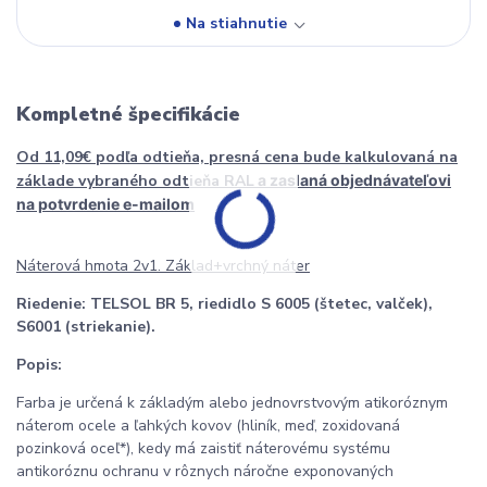
Na stiahnutie
Kompletné špecifikácie
Od 11,09€ podľa odtieňa, presná cena bude kalkulovaná na
základe vybraného odtieňa RAL
a zaslaná objednávateľovi
na potvrdenie e-mailom
Náterová hmota 2v1. Základ+vrchný náter
Riedenie:
TELSOL BR 5, riedidlo S 6005 (štetec, valček),
S6001 (striekanie).
Popis:
Farba je určená k základým alebo jednovrstvovým atikoróznym
náterom ocele a ľahkých kovov (hliník, meď, zoxidovaná
pozinková oceľ*), kedy má zaistiť náterovému systému
antikoróznu ochranu v rôznych náročne exponovaných