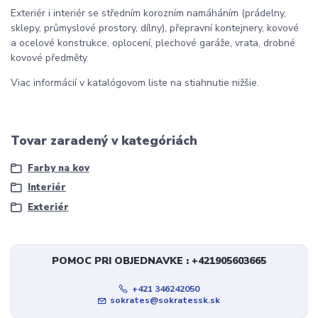
Exteriér i interiér se středním korozním namáháním (prádelny,
sklepy, průmyslové prostory, dílny), přepravní kontejnery, kovové
a ocelové konstrukce, oplocení, plechové garáže, vrata, drobné
kovové předměty.
Viac informácií v katalógovom liste na stiahnutie nižšie.
Tovar zaradený v kategóriách
Farby na kov
Interiér
Exteriér
POMOC PRI OBJEDNAVKE : +421905603665
+421 346242050
sokrates@sokratessk.sk