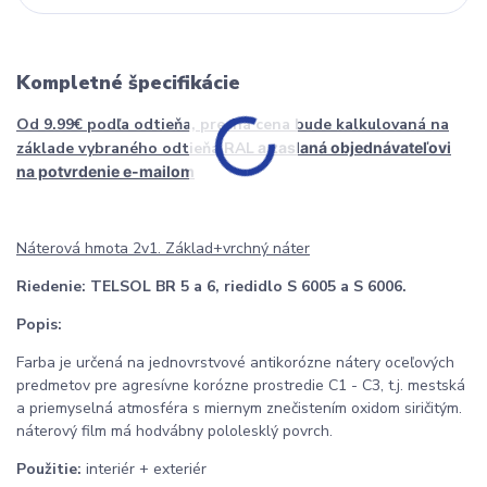
Kompletné špecifikácie
Od 9.99€ podľa odtieňa, presná cena bude kalkulovaná na
základe vybraného odtieňa RAL
a zaslaná objednávateľovi
na potvrdenie e-mailom
Náterová hmota 2v1. Základ+vrchný náter
Riedenie:
TELSOL BR 5 a 6, riedidlo S 6005 a S 6006.
Popis:
Farba je určená na jednovrstvové antikorózne nátery oceľových
predmetov pre agresívne korózne prostredie C1 - C3, t.j. mestská
a priemyselná atmosféra s miernym znečistením oxidom siričitým.
náterový film má hodvábny pololesklý povrch.
Použitie:
interiér + exteriér