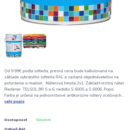
Od 9.99€ podľa odtieňa, presná cena bude kalkulovaná na
základe vybraného odtieňa RAL a zaslaná objednávateľovi na
potvrdenie e-mailom Náterová hmota 2v1. Základ+vrchný náter
Riedenie: TELSOL BR 5 a 6, riedidlo S 6005 a S 6006. Popis:
Farba je určená na jednovrstvové antikorózne nátery oceľových...
celý popis
Dostupnosť
Skladom
Odtieň RAL