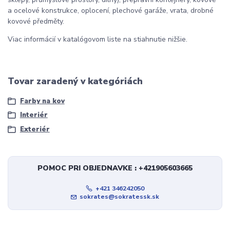
a ocelové konstrukce, oplocení, plechové garáže, vrata, drobné
kovové předměty.
Viac informácií v katalógovom liste na stiahnutie nižšie.
Tovar zaradený v kategóriách
Farby na kov
Interiér
Exteriér
POMOC PRI OBJEDNAVKE : +421905603665
+421 346242050
sokrates@sokratessk.sk