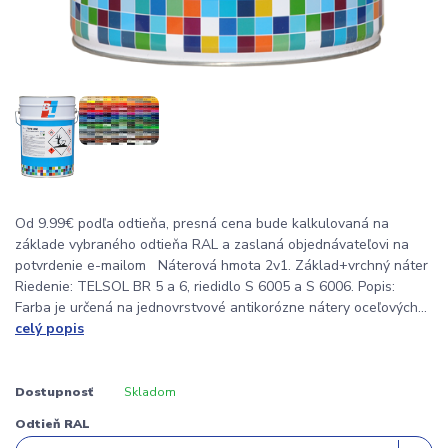
Od 9.99€ podľa odtieňa, presná cena bude kalkulovaná na
základe vybraného odtieňa RAL a zaslaná objednávateľovi na
potvrdenie e-mailom Náterová hmota 2v1. Základ+vrchný náter
Riedenie: TELSOL BR 5 a 6, riedidlo S 6005 a S 6006. Popis:
Farba je určená na jednovrstvové antikorózne nátery oceľových...
celý popis
Dostupnosť
Skladom
Odtieň RAL