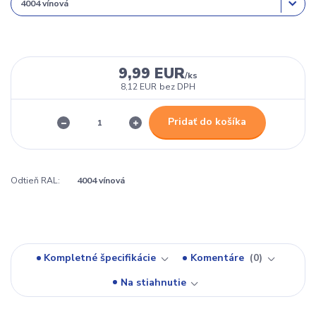
9,99 EUR
/
ks
8,12 EUR
bez DPH
Pridať do košíka
Odtieň RAL:
4004 vínová
Kompletné špecifikácie
Komentáre
0
Na stiahnutie