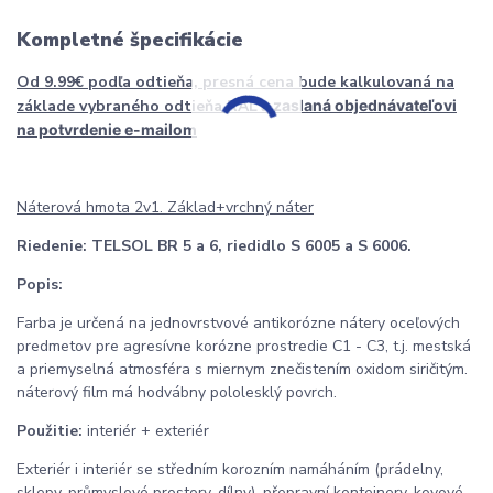
Kompletné špecifikácie
Od 9.99€ podľa odtieňa, presná cena bude kalkulovaná na
základe vybraného odtieňa RAL
a zaslaná objednávateľovi
na potvrdenie e-mailom
Náterová hmota 2v1. Základ+vrchný náter
Riedenie:
TELSOL BR 5 a 6, riedidlo S 6005 a S 6006.
Popis:
Farba je určená na jednovrstvové antikorózne nátery oceľových
predmetov pre agresívne korózne prostredie C1 - C3, t.j. mestská
a priemyselná atmosféra s miernym znečistením oxidom siričitým.
náterový film má hodvábny pololesklý povrch.
Použitie:
interiér + exteriér
Exteriér i interiér se středním korozním namáháním (prádelny,
sklepy, průmyslové prostory, dílny), přepravní kontejnery, kovové