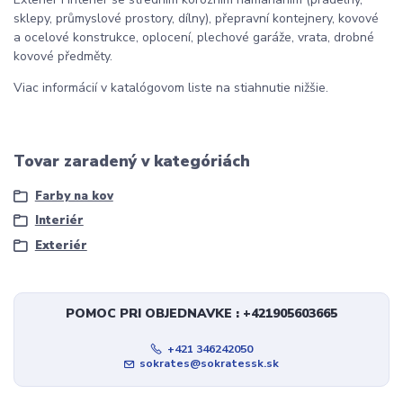
sklepy, průmyslové prostory, dílny), přepravní kontejnery, kovové
a ocelové konstrukce, oplocení, plechové garáže, vrata, drobné
kovové předměty.
Viac informácií v katalógovom liste na stiahnutie nižšie.
Tovar zaradený v kategóriách
Farby na kov
Interiér
Exteriér
POMOC PRI OBJEDNAVKE : +421905603665
+421 346242050
sokrates@sokratessk.sk