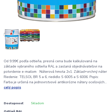
Od 9.99€ podľa odtieňa, presná cena bude kalkulovaná na
základe vybraného odtieňa RAL a zaslaná objednávateľovi na
potvrdenie e-mailom Náterová hmota 2v1. Základ+vrchný náter
Riedenie: TELSOL BR 5 a 6, riedidlo S 6005 a S 6006. Popis:
Farba je určená na jednovrstvové antikorózne nátery oceľových...
celý popis
Dostupnosť
Skladom
Odtieň RAL