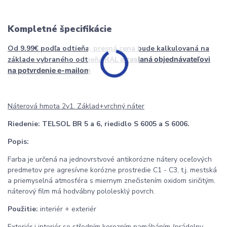
Kompletné špecifikácie
Od 9.99€ podľa odtieňa, presná cena bude kalkulovaná na
základe vybraného odtieňa RAL
a zaslaná objednávateľovi
na potvrdenie e-mailom
Náterová hmota 2v1. Základ+vrchný náter
Riedenie:
TELSOL BR 5 a 6, riedidlo S 6005 a S 6006.
Popis:
Farba je určená na jednovrstvové antikorózne nátery oceľových
predmetov pre agresívne korózne prostredie C1 - C3, t.j. mestská
a priemyselná atmosféra s miernym znečistením oxidom siričitým.
náterový film má hodvábny pololesklý povrch.
Použitie:
interiér + exteriér
Exteriér i interiér se středním korozním namáháním (prádelny,