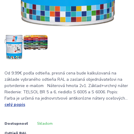
Od 9.99€ podľa odtieňa, presná cena bude kalkulovaná na
základe vybraného odtieňa RAL a zaslaná objednávateľovi na
potvrdenie e-mailom Náterová hmota 2v1. Základ+vrchný náter
Riedenie: TELSOL BR 5 a 6, riedidlo S 6005 a S 6006. Popis:
Farba je určená na jednovrstvové antikorózne nátery oceľových...
celý popis
Dostupnosť
Skladom
Odtieň RAL