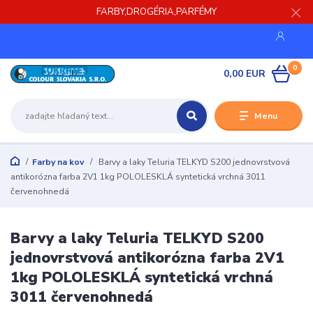
FARBY,DROGÉRIA,PARFÉMY
0
0,00 EUR
Menu
Farby na kov
Barvy a laky Teluria TELKYD S200 jednovrstvová
antikorózna farba 2V1 1kg POLOLESKLÁ syntetická vrchná 3011
červenohnedá
Barvy a laky Teluria TELKYD S200
jednovrstvová antikorózna farba 2V1
1kg POLOLESKLÁ syntetická vrchná
3011 červenohnedá