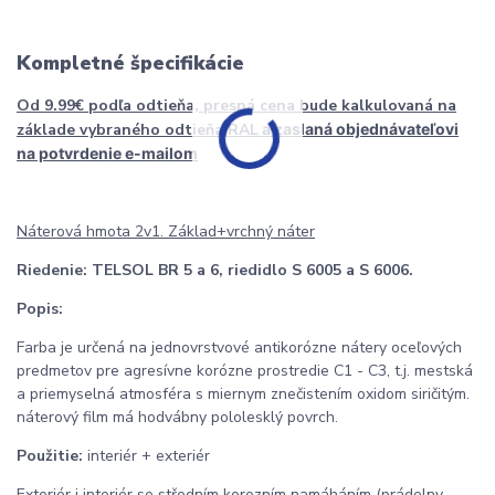
Kompletné špecifikácie
Od 9.99€ podľa odtieňa, presná cena bude kalkulovaná na
základe vybraného odtieňa RAL
a zaslaná objednávateľovi
na potvrdenie e-mailom
Náterová hmota 2v1. Základ+vrchný náter
Riedenie:
TELSOL BR 5 a 6, riedidlo S 6005 a S 6006.
Popis:
Farba je určená na jednovrstvové antikorózne nátery oceľových
predmetov pre agresívne korózne prostredie C1 - C3, t.j. mestská
a priemyselná atmosféra s miernym znečistením oxidom siričitým.
náterový film má hodvábny pololesklý povrch.
Použitie:
interiér + exteriér
Exteriér i interiér se středním korozním namáháním (prádelny,