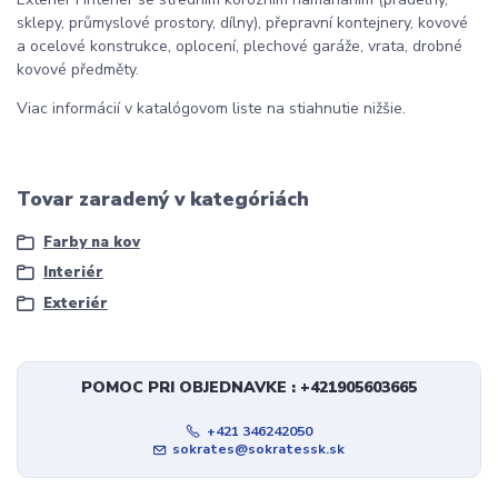
sklepy, průmyslové prostory, dílny), přepravní kontejnery, kovové
a ocelové konstrukce, oplocení, plechové garáže, vrata, drobné
kovové předměty.
Viac informácií v katalógovom liste na stiahnutie nižšie.
Tovar zaradený v kategóriách
Farby na kov
Interiér
Exteriér
POMOC PRI OBJEDNAVKE : +421905603665
+421 346242050
sokrates@sokratessk.sk