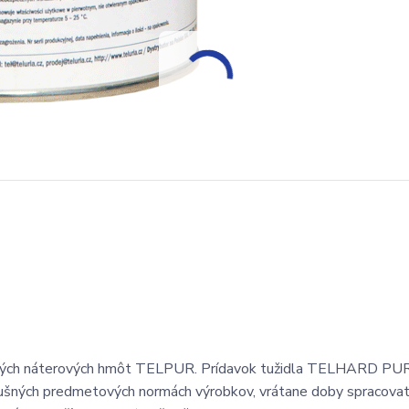
nových náterových hmôt TELPUR. Prídavok tužidla TELHARD PUR
slušných predmetových normách výrobkov, vrátane doby spracovat