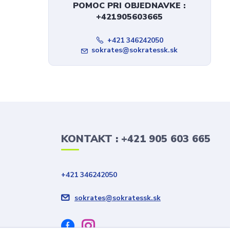
POMOC PRI OBJEDNAVKE :
+421905603665
+421 346242050
sokrates@sokratessk.sk
KONTAKT : +421 905 603 665
+421 346242050
sokrates@sokratessk.sk