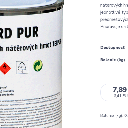
náterových h
jednotlivé ty
predmetových 
Pripravuje sa
Dostupnosť
Balenie (kg)
7,89
6,41 E
Balenie (kg):
0