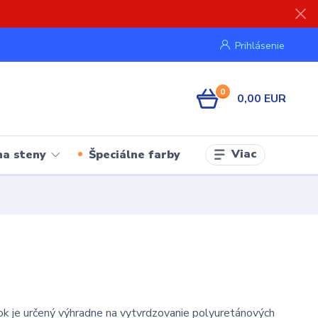
Prihlásenie
0
0,00 EUR
Viac
na steny
Špeciálne farby
k je určený výhradne na vytvrdzovanie polyuretánových