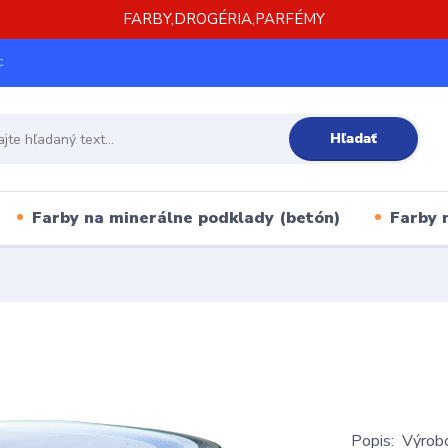
FARBY,DROGÉRIA,PARFÉMY
c
Hľadať
Farby na minerálne podklady (betón)
Farby 
Popis: Výrobo