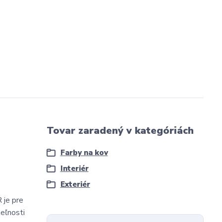
Tovar zaradený v kategóriách
Farby na kov
Interiér
Exteriér
 je pre
eľnosti