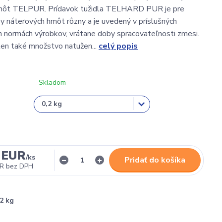
môt TELPUR. Prídavok tužidla TELHARD PUR je pre
py náterových hmôt rôzny a je uvedený v príslušných
normách výrobkov, vrátane doby spracovateľnosti zmesi.
 len také množstvo natužen...
celý popis
Skladom
 EUR
/
ks
Pridať do košíka
UR
bez DPH
,2 kg