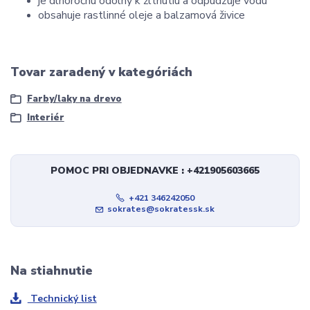
je dlhoročnú odolný k žltnutiu a odpudzuje vodu
obsahuje rastlinné oleje a balzamová živice
Tovar zaradený v kategóriách
Farby/laky na drevo
Interiér
POMOC PRI OBJEDNAVKE : +421905603665
+421 346242050
sokrates@sokratessk.sk
Na stiahnutie
Technický list