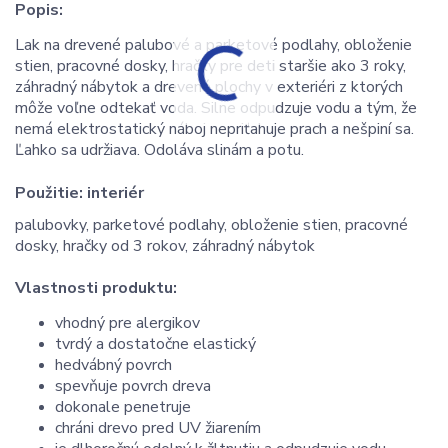
Popis:
Lak na drevené palubové a parketové podlahy, obloženie
stien, pracovné dosky, hračky pre deti staršie ako 3 roky,
záhradný nábytok a drevené plochy v exteriéri z ktorých
môže voľne odtekať voda. Silne odpudzuje vodu a tým, že
nemá elektrostatický náboj nepriťahuje prach a nešpiní sa.
Ľahko sa udržiava. Odoláva slinám a potu.
Použitie:
interiér
palubovky, parketové podlahy, obloženie stien, pracovné
dosky, hračky od 3 rokov, záhradný nábytok
Vlastnosti produktu:
vhodný pre alergikov
tvrdý a dostatočne elastický
hedvábný povrch
spevňuje povrch dreva
dokonale penetruje
chráni drevo pred UV žiarením