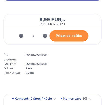
8,99 EUR
/
ks
7,31 EUR
bez DPH
Pridať do košíka
Číslo
8594040501228
produktu:
EAN kód:
8594040501228
Odtieň:
Pínia
Balenie (kg):
0,7 kg
Kompletné špecifikácie
Komentáre
0