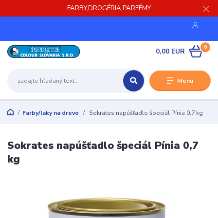
FARBY,DROGÉRIA,PARFÉMY
0
0,00 EUR
Menu
Farby/laky na drevo
Sokrates napúšťadlo špeciál Pínia 0,7 kg
Sokrates napúšťadlo špeciál Pínia 0,7
kg