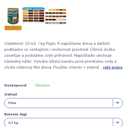
Výdatnosť: 10 m2 / kg Popis: K napúšťanie dreva a ďalších
podkladov vo vonkajšom i vnútornom prostredí. Účinná zložka
zosieťuje a podstatne zvýši priľnavosť. Napúšťadlo ukotvuje
následný náter. Vytvára účinnú bariéru proti prenikaniu vody a
chráni náterový film dreva. Použitie: interiér + exterié...
celý popis
Dostupnosť
Skladom
Odtieň
Balenie (kg)