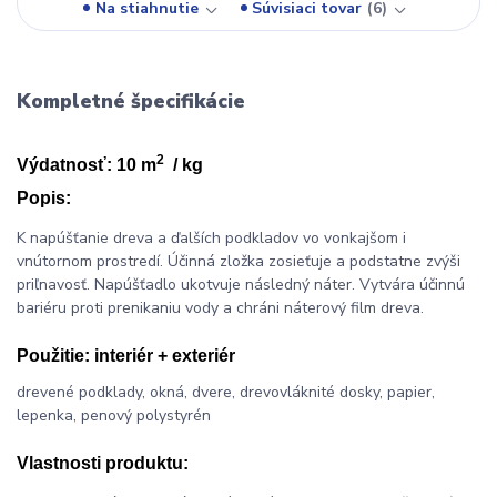
Na stiahnutie
Súvisiaci tovar
6
Kompletné špecifikácie
2
Výdatnosť: 10 m
/ kg
Popis:
K napúšťanie dreva a ďalších podkladov vo vonkajšom i
vnútornom prostredí. Účinná zložka zosieťuje a podstatne zvýši
priľnavosť. Napúšťadlo ukotvuje následný náter. Vytvára účinnú
bariéru proti prenikaniu vody a chráni náterový film dreva.
Použitie:
interiér + exteriér
drevené podklady, okná, dvere, drevovláknité dosky, papier,
lepenka, penový polystyrén
Vlastnosti produktu: