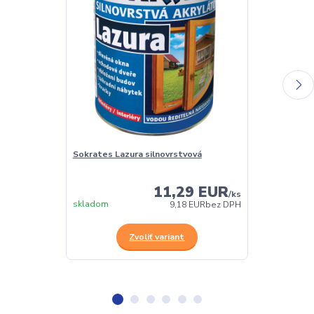
Sokrates Lazura silnovrstvová
Sokrates Lazu
olejová lazúra
11,29 EUR
/
ks
skladom
skladom
9,18 EUR
bez DPH
Zvoliť variant