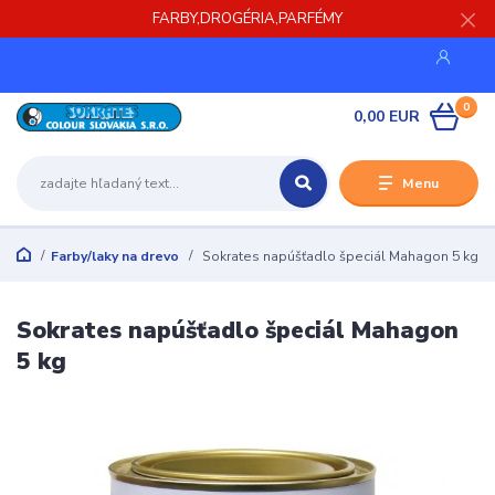
FARBY,DROGÉRIA,PARFÉMY
0
0,00 EUR
Menu
Farby/laky na drevo
Sokrates napúšťadlo špeciál Mahagon 5 kg
Sokrates napúšťadlo špeciál Mahagon
5 kg