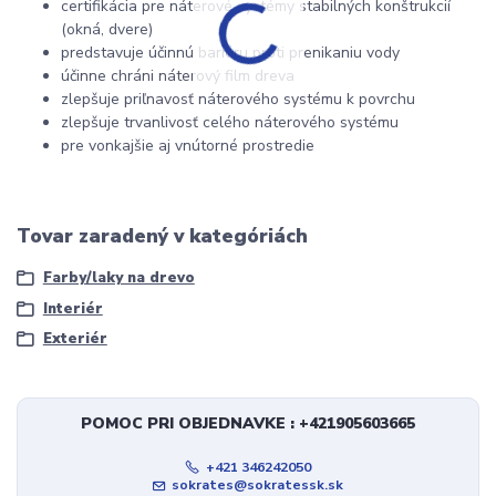
certifikácia pre náterové systémy stabilných konštrukcií
(okná, dvere)
predstavuje účinnú bariéru proti prenikaniu vody
účinne chráni náterový film dreva
zlepšuje priľnavosť náterového systému k povrchu
zlepšuje trvanlivosť celého náterového systému
pre vonkajšie aj vnútorné prostredie
Tovar zaradený v kategóriách
Farby/laky na drevo
Interiér
Exteriér
POMOC PRI OBJEDNAVKE : +421905603665
+421 346242050
sokrates@sokratessk.sk