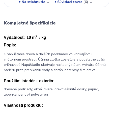
Na stiahnutie
Súvisiaci tovar
6
Kompletné špecifikácie
2
Výdatnosť: 10 m
/ kg
Popis:
K napúšťanie dreva a ďalších podkladov vo vonkajšom i
vnútornom prostredí. Účinná zložka zosieťuje a podstatne zvýši
priľnavosť. Napúšťadlo ukotvuje následný náter. Vytvára účinnú
bariéru proti prenikaniu vody a chráni náterový film dreva.
Použitie:
interiér + exteriér
drevené podklady, okná, dvere, drevovláknité dosky, papier,
lepenka, penový polystyrén
Vlastnosti produktu: