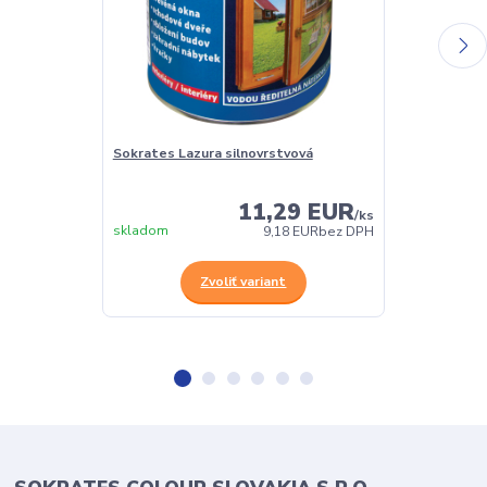
Sokrates Lazura silnovrstvová
Sokrates Lazu
olejová lazúra
11,29 EUR
/
ks
skladom
skladom
9,18 EUR
bez DPH
Zvoliť variant