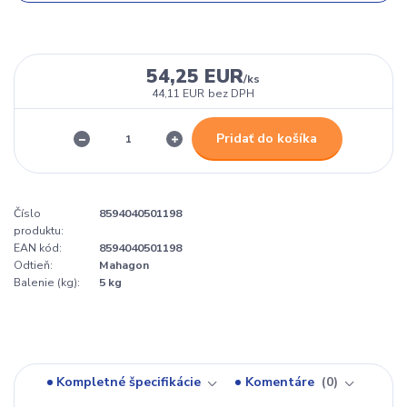
54,25 EUR
/
ks
44,11 EUR
bez DPH
Pridať do košíka
Číslo
8594040501198
produktu:
EAN kód:
8594040501198
Odtieň:
Mahagon
Balenie (kg):
5 kg
Kompletné špecifikácie
Komentáre
0