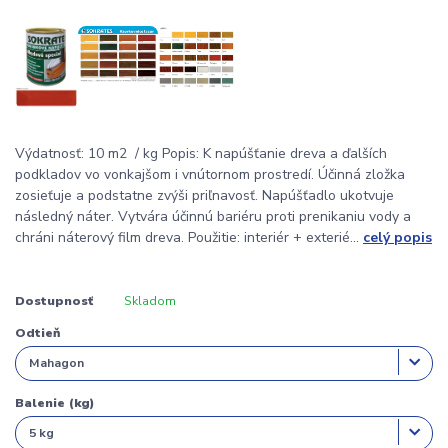
Výdatnosť: 10 m2 / kg Popis: K napúšťanie dreva a ďalších
podkladov vo vonkajšom i vnútornom prostredí. Účinná zložka
zosieťuje a podstatne zvýši priľnavosť. Napúšťadlo ukotvuje
následný náter. Vytvára účinnú bariéru proti prenikaniu vody a
chráni náterový film dreva. Použitie: interiér + exterié...
celý popis
Dostupnosť
Skladom
Odtieň
Balenie (kg)