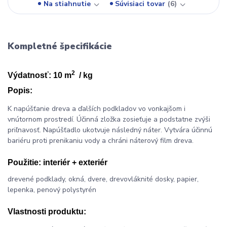
Na stiahnutie
Súvisiaci tovar
6
Kompletné špecifikácie
2
Výdatnosť: 10 m
/ kg
Popis:
K napúšťanie dreva a ďalších podkladov vo vonkajšom i
vnútornom prostredí. Účinná zložka zosieťuje a podstatne zvýši
priľnavosť. Napúšťadlo ukotvuje následný náter. Vytvára účinnú
bariéru proti prenikaniu vody a chráni náterový film dreva.
Použitie:
interiér + exteriér
drevené podklady, okná, dvere, drevovláknité dosky, papier,
lepenka, penový polystyrén
Vlastnosti produktu: