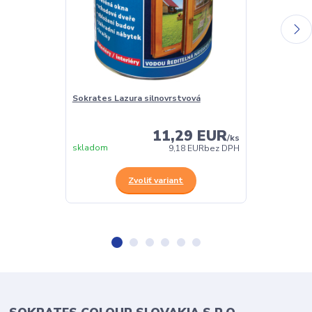
Sokrates Lazura silnovrstvová
Sokrates Lazu
olejová lazúra
11,29 EUR
/
ks
skladom
skladom
9,18 EUR
bez DPH
Zvoliť variant