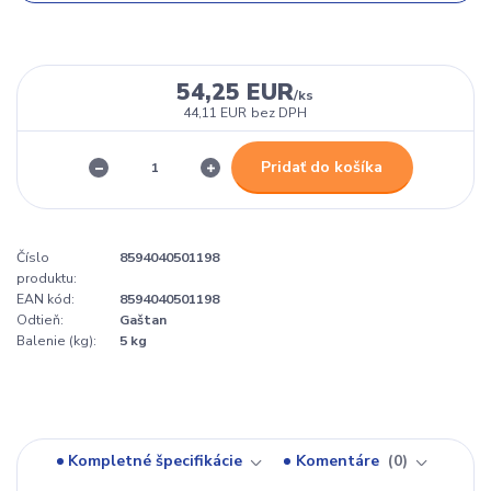
54,25 EUR
/
ks
44,11 EUR
bez DPH
Pridať do košíka
Číslo
8594040501198
produktu:
EAN kód:
8594040501198
Odtieň:
Gaštan
Balenie (kg):
5 kg
Kompletné špecifikácie
Komentáre
0