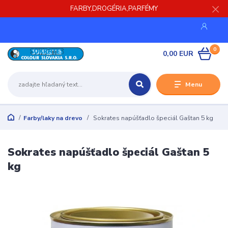
FARBY,DROGÉRIA,PARFÉMY
0
0,00 EUR
Menu
Farby/laky na drevo
Sokrates napúšťadlo špeciál Gaštan 5 kg
Sokrates napúšťadlo špeciál Gaštan 5
kg