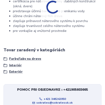
certifikácia pre náterové systémy stabilných konštrukcií
(okná, dvere)
predstavuje účinnú bariéru proti prenikaniu vody
účinne chráni náterový film dreva
zlepšuje priľnavosť náterového systému k povrchu
zlepšuje trvanlivosť celého náterového systému
pre vonkajšie aj vnútorné prostredie
Tovar zaradený v kategóriách
Farby/laky na drevo
Interiér
Exteriér
POMOC PRI OBJEDNAVKE : +421905603665
+421 346242050
sokrates@sokratessk.sk