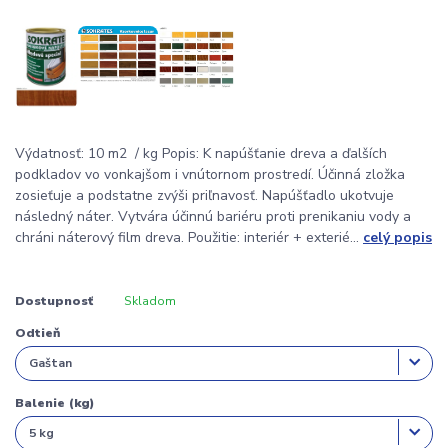
Výdatnosť: 10 m2 / kg Popis: K napúšťanie dreva a ďalších
podkladov vo vonkajšom i vnútornom prostredí. Účinná zložka
zosieťuje a podstatne zvýši priľnavosť. Napúšťadlo ukotvuje
následný náter. Vytvára účinnú bariéru proti prenikaniu vody a
chráni náterový film dreva. Použitie: interiér + exterié...
celý popis
Dostupnosť
Skladom
Odtieň
Balenie (kg)