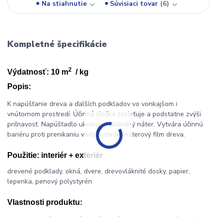
Na stiahnutie
Súvisiaci tovar
6
Kompletné špecifikácie
2
Výdatnosť: 10 m
/ kg
Popis:
K napúšťanie dreva a ďalších podkladov vo vonkajšom i
vnútornom prostredí. Účinná zložka zosieťuje a podstatne zvýši
priľnavosť. Napúšťadlo ukotvuje následný náter. Vytvára účinnú
bariéru proti prenikaniu vody a chráni náterový film dreva.
Použitie:
interiér + exteriér
drevené podklady, okná, dvere, drevovláknité dosky, papier,
lepenka, penový polystyrén
Vlastnosti produktu: