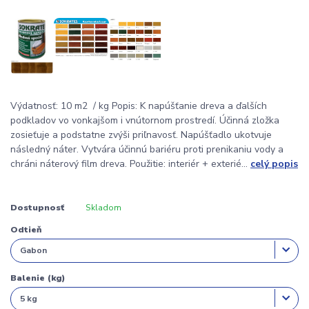
Výdatnosť: 10 m2 / kg Popis: K napúšťanie dreva a ďalších
podkladov vo vonkajšom i vnútornom prostredí. Účinná zložka
zosieťuje a podstatne zvýši priľnavosť. Napúšťadlo ukotvuje
následný náter. Vytvára účinnú bariéru proti prenikaniu vody a
chráni náterový film dreva. Použitie: interiér + exterié...
celý popis
Dostupnosť
Skladom
Odtieň
Balenie (kg)