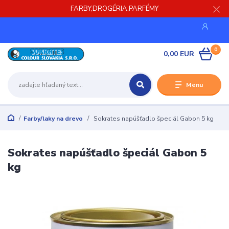
FARBY,DROGÉRIA,PARFÉMY
0
0,00 EUR
Menu
Farby/laky na drevo
Sokrates napúšťadlo špeciál Gabon 5 kg
Sokrates napúšťadlo špeciál Gabon 5
kg