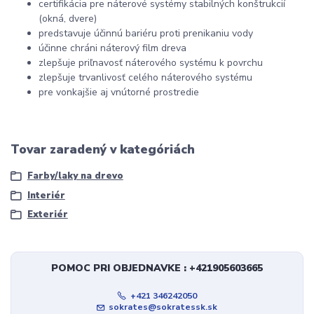
certifikácia pre náterové systémy stabilných konštrukcií
(okná, dvere)
predstavuje účinnú bariéru proti prenikaniu vody
účinne chráni náterový film dreva
zlepšuje priľnavosť náterového systému k povrchu
zlepšuje trvanlivosť celého náterového systému
pre vonkajšie aj vnútorné prostredie
Tovar zaradený v kategóriách
Farby/laky na drevo
Interiér
Exteriér
POMOC PRI OBJEDNAVKE : +421905603665
+421 346242050
sokrates@sokratessk.sk