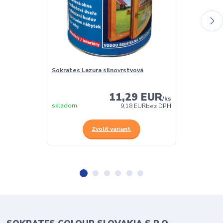
Sokrates Lazura silnovrstvová
Sokrates Lazu
olejová lazúra
11,29 EUR
/
ks
skladom
skladom
9,18 EUR
bez DPH
Zvoliť variant