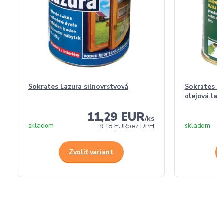
Sokrates Lazura silnovrstvová
Sokrates 
olejová l
11,29 EUR
/
ks
skladom
skladom
9,18 EUR
bez DPH
Zvoliť variant