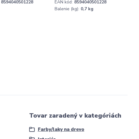
8594040501228
EAN kód:
8594040501228
Balenie (kg):
0,7 kg
Tovar zaradený v kategóriách
Farby/laky na drevo