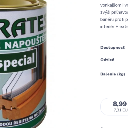
vonkajšom i v
zvýši priľnav
bariéru proti 
interiér + exte
Dostupnosť
Odtieň
Balenie (kg)
8,99
7,31 E