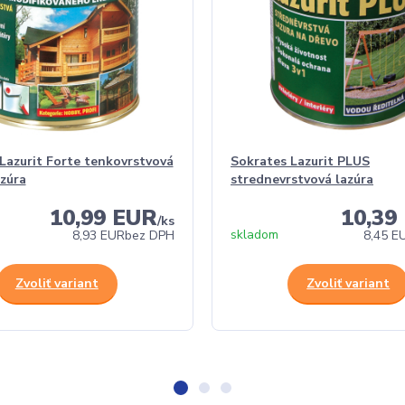
Lazurit Forte tenkovrstvová
Sokrates Lazurit PLUS
azúra
strednevrstvová lazúra
10,99 EUR
10,39
/
ks
skladom
8,93 EUR
bez DPH
8,45 E
Zvoliť variant
Zvoliť variant