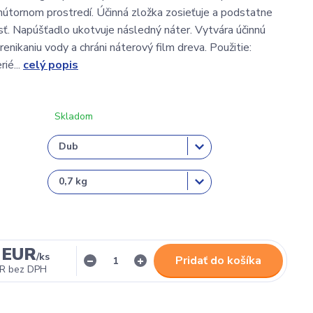
nútornom prostredí. Účinná zložka zosieťuje a podstatne
osť. Napúšťadlo ukotvuje následný náter. Vytvára účinnú
prenikaniu vody a chráni náterový film dreva. Použitie:
rié...
celý popis
Skladom
 EUR
/
ks
Pridať do košíka
UR
bez DPH