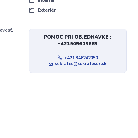
Interiér
Exteriér
avosť.
POMOC PRI OBJEDNAVKE :
+421905603665
+421 346242050
sokrates@sokratessk.sk