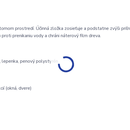
ornom prostredí. Účinná zložka zosieťuje a podstatne zvýši priľn
proti prenikaniu vody a chráni náterový film dreva.
r, lepenka, penový polystyrén
ií (okná, dvere)