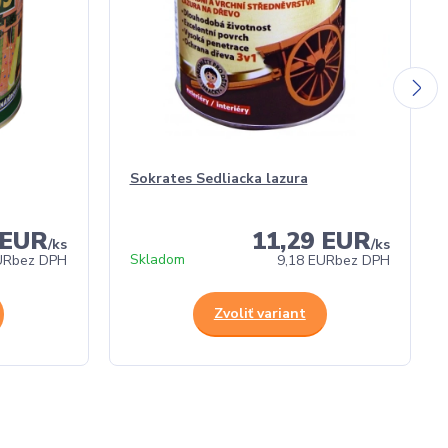
Sokrates Sedliacka lazura
 EUR
11,29 EUR
/
ks
/
ks
Skladom
UR
bez DPH
9,18 EUR
bez DPH
Zvoliť variant