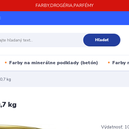
FARBY,DROGÉRIA,PARFÉMY
c
Hľadať
Farby na minerálne podklady (betón)
Farby 
0,7 kg
,7 kg
Výdatnosť: 10