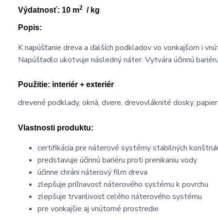
2
Výdatnosť: 10 m
/ kg
Popis:
K napúšťanie dreva a ďalších podkladov vo vonkajšom i vnút
Napúšťadlo ukotvuje následný náter. Vytvára účinnú bariéru 
Použitie:
interiér + exteriér
drevené podklady, okná, dvere, drevovláknité dosky, papie
Vlastnosti produktu:
certifikácia pre náterové systémy stabilných konštrukc
predstavuje účinnú bariéru proti prenikaniu vody
účinne chráni náterový film dreva
zlepšuje priľnavosť náterového systému k povrchu
zlepšuje trvanlivosť celého náterového systému
pre vonkajšie aj vnútorné prostredie