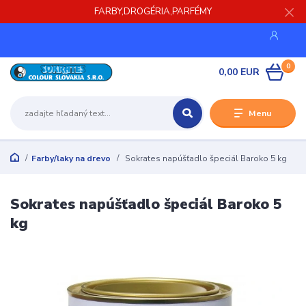
FARBY,DROGÉRIA,PARFÉMY
0
0,00 EUR
Menu
Farby/laky na drevo
Sokrates napúšťadlo špeciál Baroko 5 kg
Sokrates napúšťadlo špeciál Baroko 5
kg