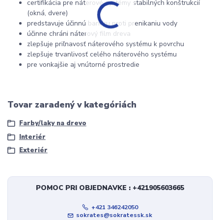
certifikácia pre náterové systémy stabilných konštrukcií
(okná, dvere)
predstavuje účinnú bariéru proti prenikaniu vody
účinne chráni náterový film dreva
zlepšuje priľnavosť náterového systému k povrchu
zlepšuje trvanlivosť celého náterového systému
pre vonkajšie aj vnútorné prostredie
Tovar zaradený v kategóriách
Farby/laky na drevo
Interiér
Exteriér
POMOC PRI OBJEDNAVKE : +421905603665
+421 346242050
sokrates@sokratessk.sk