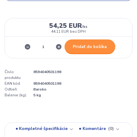
54,25 EUR
/
ks
44,11 EUR
bez DPH
Pridať do košíka
Číslo
8594040501198
produktu:
EAN kód:
8594040501198
Odtieň:
Baroko
Balenie (kg):
5 kg
Kompletné špecifikácie
Komentáre
0