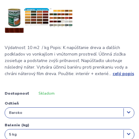
Výdatnosť: 10 m2 / kg Popis: K napúšťanie dreva a ďalších
podkladov vo vonkajšom i vnútornom prostredí. Účinná zložka
zosieťuje a podstatne zvýši priľnavosť. Napúšťadlo ukotvuje
následný náter. Vytvára účinnú bariéru proti prenikaniu vody a
chráni náterový film dreva. Použitie: interiér + exterié...
celý popis
Dostupnosť
Skladom
Odtieň
Balenie (kg)