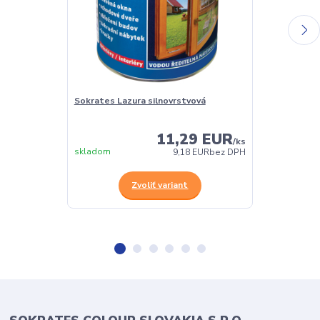
Sokrates Lazura silnovrstvová
Sokrates Lazu
olejová lazúra
11,29 EUR
/
ks
skladom
skladom
9,18 EUR
bez DPH
Zvoliť variant