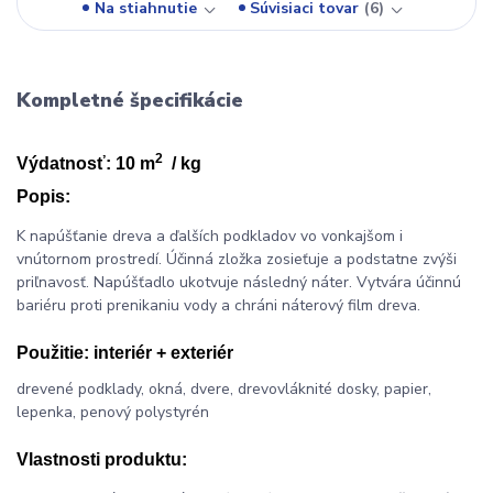
Na stiahnutie
Súvisiaci tovar
6
Kompletné špecifikácie
2
Výdatnosť: 10 m
/ kg
Popis:
K napúšťanie dreva a ďalších podkladov vo vonkajšom i
vnútornom prostredí. Účinná zložka zosieťuje a podstatne zvýši
priľnavosť. Napúšťadlo ukotvuje následný náter. Vytvára účinnú
bariéru proti prenikaniu vody a chráni náterový film dreva.
Použitie:
interiér + exteriér
drevené podklady, okná, dvere, drevovláknité dosky, papier,
lepenka, penový polystyrén
Vlastnosti produktu: