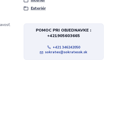
Interiér
Exteriér
avosť.
POMOC PRI OBJEDNAVKE :
+421905603665
+421 346242050
sokrates@sokratessk.sk