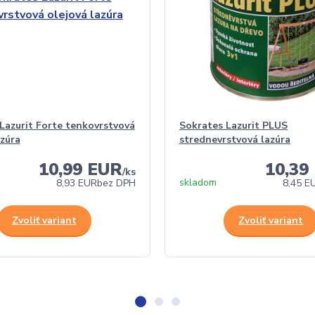
Lazurit Forte tenkovrstvová
Sokrates Lazurit PLUS
azúra
strednevrstvová lazúra
10,99 EUR
10,39
/
ks
skladom
8,93 EUR
bez DPH
8,45 E
Zvoliť variant
Zvoliť variant