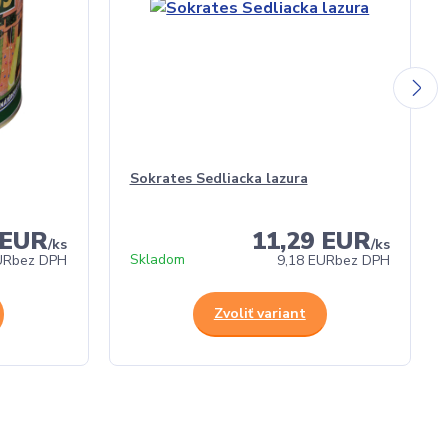
Sokrates Sedliacka lazura
 EUR
11,29 EUR
/
ks
/
ks
Skladom
UR
bez DPH
9,18 EUR
bez DPH
Zvoliť variant