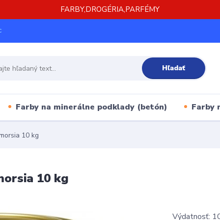
FARBY,DROGÉRIA,PARFÉMY
c
Hľadať
Farby na minerálne podklady (betón)
Farby 
morsia 10 kg
morsia 10 kg
Výdatnosť: 10