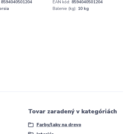
8594040501204
EAN kód:
8594040501204
rsia
Balenie (kg):
10 kg
Tovar zaradený v kategóriách
Farby/laky na drevo