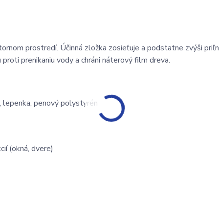
ornom prostredí. Účinná zložka zosieťuje a podstatne zvýši priľn
proti prenikaniu vody a chráni náterový film dreva.
r, lepenka, penový polystyrén
ií (okná, dvere)