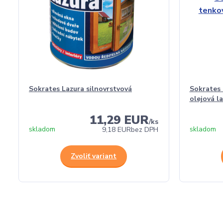
Sokrates Lazura silnovrstvová
Sokrates 
olejová l
11,29 EUR
/
ks
skladom
skladom
9,18 EUR
bez DPH
Zvoliť variant