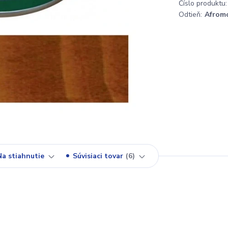
Číslo produktu:
Odtieň:
Afromo
Na stiahnutie
Súvisiaci tovar
6