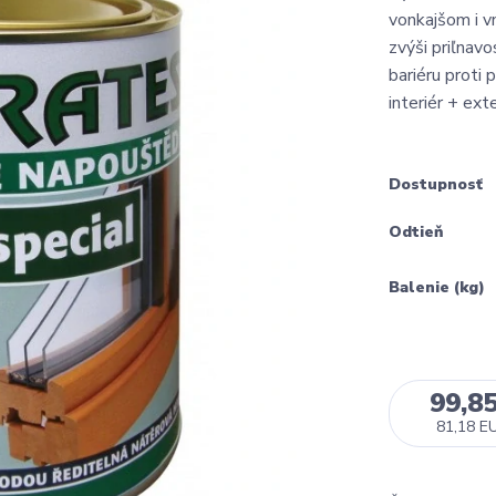
vonkajšom i v
zvýši priľnav
bariéru proti 
interiér + exte
Dostupnosť
Odtieň
Balenie (kg)
99,8
81,18 E