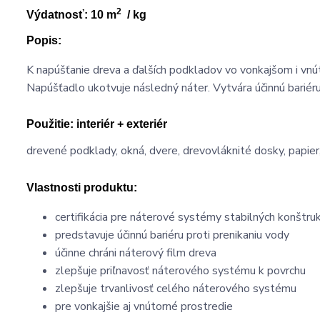
2
Výdatnosť: 10 m
/ kg
Popis:
K napúšťanie dreva a ďalších podkladov vo vonkajšom i vnút
Napúšťadlo ukotvuje následný náter. Vytvára účinnú bariéru 
Použitie:
interiér + exteriér
drevené podklady, okná, dvere, drevovláknité dosky, papie
Vlastnosti produktu:
certifikácia pre náterové systémy stabilných konštrukc
predstavuje účinnú bariéru proti prenikaniu vody
účinne chráni náterový film dreva
zlepšuje priľnavosť náterového systému k povrchu
zlepšuje trvanlivosť celého náterového systému
pre vonkajšie aj vnútorné prostredie