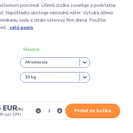
nútornom prostredí. Účinná zložka zosieťuje a podstatne
osť. Napúšťadlo ukotvuje následný náter. Vytvára účinnú
prenikaniu vody a chráni náterový film dreva. Použitie:
rié...
celý popis
Skladom
5 EUR
/
ks
Pridať do košíka
UR
bez DPH