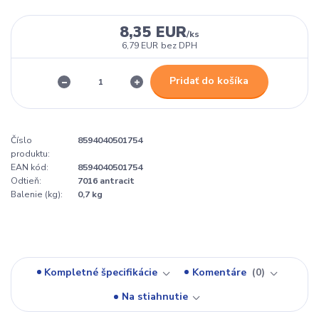
8,35 EUR
/
ks
6,79 EUR
bez DPH
Pridať do košíka
Číslo
8594040501754
produktu:
EAN kód:
8594040501754
Odtieň:
7016 antracit
Balenie (kg):
0,7 kg
Kompletné špecifikácie
Komentáre
0
Na stiahnutie