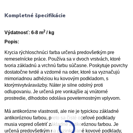
Kompletné špecifikácie
2
Výdatnosť: 6-8 m
/ kg
Popis:
Krycia rýchloschnúci farba určená predovšetkým pre
remeselnícke práce. Používa sa v dvoch vrstvách, ktoré
tvoria základnú a vrchnú farbu súčasne. Poskytuje povrchy
dostatočne tvrdé a vzdorné na oder,
ktoré sa vyznačujú
mimoriadnou adhéziou
ku kovovým podkladom
,
s
ktorými
vytvára
väzby
.
Náter je
silne odolný proti
odlupovaniu. Je určená pre vonkajšie aj
vnútorné
prostredie
, dlhodobo odoláva poveternostným vplyvom.
Má antikorózne vlastnosti, ale nie je typickou základné
antikoróznou farbou, preto sa čisté oceľové podklady
musia vopred ošetriť základné antikoróznou farbou. Je
určená predovšetkým na pozinkované kovové podklady,