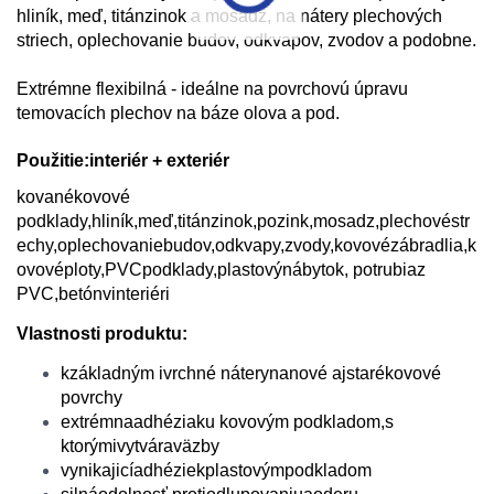
hliník, meď, titánzinok a mosadz, na nátery plechových
striech, oplechovanie budov, odkvapov, zvodov a podobne.
Extrémne flexibilná - ideálne na povrchovú úpravu
temovacích plechov na báze olova a pod.
Použitie:
interiér
+
exteriér
kované
kovové
podklady
,
hliník
,
meď
,
titánzinok
,
pozink
,
mosadz
,
plechové
str
echy
,
oplechovanie
budov
,
odkvapy
,
zvody
,
kovové
zábradlia
,
k
ovové
ploty
,
PVC
podklady,
plastový
nábytok
, potrubia
z
PVC
,
betón
v
interiéri
Vlastnosti produktu:
k
základným i
vrchné nátery
na
nové aj
staré
kovové
povrchy
extrémna
adhézia
ku kovovým podkladom
,
s
ktorými
vytvára
väzby
vynikajicí
adhézie
k
plastovým
podkladom