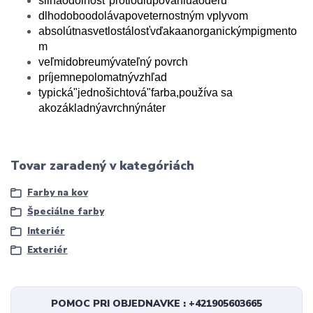
silná
odolnosť proti
odlupovaniu
a
oderu
dlhodobo
odoláva
poveternostným vplyvom
absolútna
svetlostálosť
vďaka
anorganickým
pigmento
m
veľmi
dobre
umývateľný povrch
príjemne
polomatný
vzhľad
typická
"
jednošichtová
"
farba
,
používa sa
ako
základný
a
vrchný
náter
Tovar zaradený v kategóriách
Farby na kov
Špeciálne farby
Interiér
Exteriér
POMOC PRI OBJEDNAVKE : +421905603665