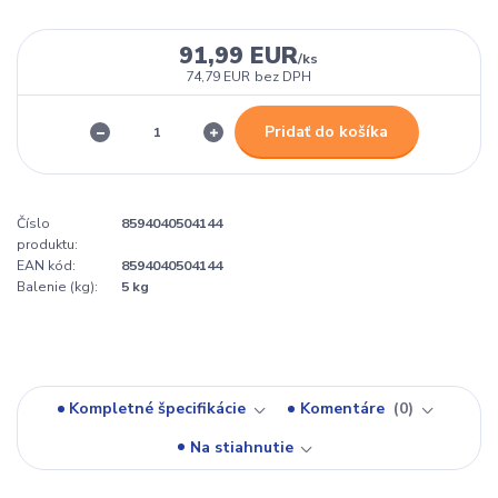
91,99 EUR
/
ks
74,79 EUR
bez DPH
Pridať do košíka
Číslo
8594040504144
produktu:
EAN kód:
8594040504144
Balenie (kg):
5 kg
Kompletné špecifikácie
Komentáre
0
Na stiahnutie