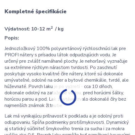
Kompletné špecifikácie
2
Výdatnosť: 10-12 m
/ kg
Popis:
Jednozložkový 100% polyuretánový rýchloschnúci lak pre
PROFI nátery s prísadou látok odpudzujúcich vodu. Je
určený pre zvlášť namáhané plochy. Je nehorľavý, vyznačuje
sa extrémne rýchlym nárastom tvrdosti. Po zaschnutí
poskytuje vysoko kvalitné číre nátery, ktoré sú dokonale
umývateľné, odolné na oder a bytové chemikálie, tvrdé, ale
húževnaté. Povrch laku je po vyzretí - cca 10 dňoch,
dokonale odolný na zaťaženie vodou, pred horúcimi šálky,
horúcou parou a pod. Lak zostáva trvalo dokonalé číry bez
najmenších známok žltnutie.
Lak má vynikajúcu priľnavosť k podkladu a je odolný proti
odlupovaniu. Spĺňa podmienky protišmykovosti. Dynamický
aj statický súčiniteľ šmykového trenia za sucha i za mokra
vyššie ako 0,6. Povrch laku nemôže byť namáhaný kovovými