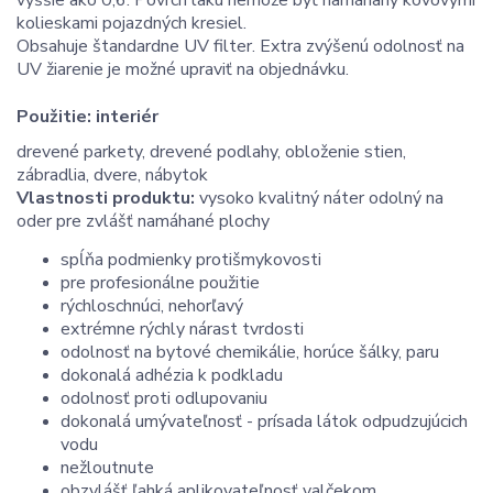
kolieskami pojazdných kresiel.
Obsahuje štandardne UV filter. Extra zvýšenú odolnosť na
UV žiarenie je možné upraviť na objednávku.
Použitie:
interiér
drevené parkety, drevené podlahy, obloženie stien,
zábradlia, dvere, nábytok
Vlastnosti produktu:
vysoko kvalitný náter odolný na
oder pre zvlášť namáhané plochy
spĺňa podmienky protišmykovosti
pre profesionálne použitie
rýchloschnúci, nehorľavý
extrémne rýchly nárast tvrdosti
odolnosť na bytové chemikálie, horúce šálky, paru
dokonalá adhézia k podkladu
odolnosť proti odlupovaniu
dokonalá umývateľnosť - prísada látok odpudzujúcich
vodu
nežloutnute
obzvlášť ľahká aplikovateľnosť valčekom