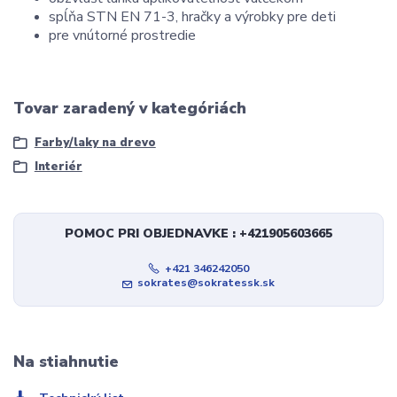
spĺňa STN EN 71-3, hračky a výrobky pre deti
pre vnútorné prostredie
Tovar zaradený v kategóriách
Farby/laky na drevo
Interiér
POMOC PRI OBJEDNAVKE : +421905603665
+421 346242050
sokrates@sokratessk.sk
Na stiahnutie