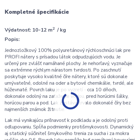
Kompletné špecifikácie
2
Výdatnosť: 10-12 m
/ kg
Popis:
Jednozložkový 100% polyuretánový rýchloschnúci lak pre
PROFI nátery s prísadou látok odpudzujúcich vodu. Je
určený pre zvlášť namáhané plochy. Je nehorľavý, vyznačuje
sa extrémne rýchlym nárastom tvrdosti. Po zaschnutí
poskytuje vysoko kvalitné číre nátery, ktoré sú dokonale
umývateľné, odolné na oder a bytové chemikálie, tvrdé, ale
húževnaté. Povrch laku je po vyzretí - cca 10 dňoch,
dokonale odolný na zaťaženie vodou, pred horúcimi šálky,
horúcou parou a pod. Lak zostáva trvalo dokonalé číry bez
najmenších známok žltnutie.
Lak má vynikajúcu priľnavosť k podkladu a je odolný proti
odlupovaniu. Spĺňa podmienky protišmykovosti. Dynamický
aj statický súčiniteľ šmykového trenia za sucha i za mokra
vyššie ako 0,6. Povrch laku nemôže byť namáhaný kovovými