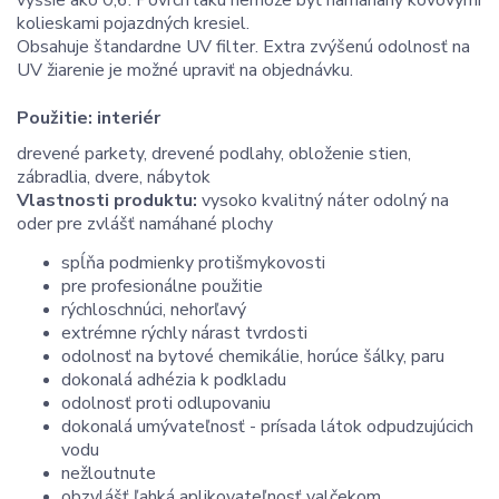
kolieskami pojazdných kresiel.
Obsahuje štandardne UV filter. Extra zvýšenú odolnosť na
UV žiarenie je možné upraviť na objednávku.
Použitie:
interiér
drevené parkety, drevené podlahy, obloženie stien,
zábradlia, dvere, nábytok
Vlastnosti produktu:
vysoko kvalitný náter odolný na
oder pre zvlášť namáhané plochy
spĺňa podmienky protišmykovosti
pre profesionálne použitie
rýchloschnúci, nehorľavý
extrémne rýchly nárast tvrdosti
odolnosť na bytové chemikálie, horúce šálky, paru
dokonalá adhézia k podkladu
odolnosť proti odlupovaniu
dokonalá umývateľnosť - prísada látok odpudzujúcich
vodu
nežloutnute
obzvlášť ľahká aplikovateľnosť valčekom