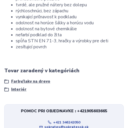
tvrdé, ale pružné nátery bez dolepu
rýchloschnúci, bez zápachu
vynikajicí priľnavosť k podkladu
odolnosť na horúce šálky a horúcu vodu
odolnosť na bytové chemikálie
nefarbí podklad do žlta
spĺňa STN EN 71-3, hračky a výrobky pre deti
zesíťujicí povrch
Tovar zaradený v kategóriách
Farby/laky na drevo
Interiér
POMOC PRI OBJEDNAVKE : +421905603665
+421 346242050
sokrates@sokratessk.sk