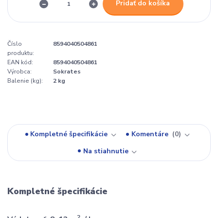
Pridať do košíka
Číslo
8594040504861
produktu:
EAN kód:
8594040504861
Výrobca:
Sokrates
Balenie (kg):
2 kg
Kompletné špecifikácie
Komentáre
0
Na stiahnutie
Kompletné špecifikácie
2