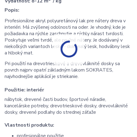
Výdatnosť: 8-12 m
/ kg
Popis:
Profesionálne akryl polyuretánový lak pre nátery dreva v
interiéri. Má zvýšenej odolnosti na oder. Je vhodný, kde je
požiadavka na rýchle zaschnutie a rýchly nárast tvrdosti.
Poskytuje veľmi tvrdé, ale pružné nátery. Je dodávaný v
niekoľkých variantoch lesku - dokonalý lesk, hodvábny lesk
a hlboký mat.
Pri použití na drevotrieskové a drevovláknité dosky sa
povrch najprv opatrí základným lakom SOKRATES,
najvhodnejšie aplikácií je striekanie.
Použitie:
interiér
nábytok, drevené časti budov, športové náradie,
kancelárske potreby, drevotrieskové dosky, drevovláknité
dosky, drevené podlahy do strednej záťaže
Vlastnosti produktu:
profesionálne použitie