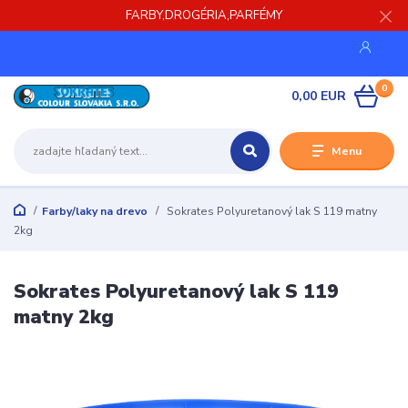
FARBY,DROGÉRIA,PARFÉMY
0
0,00 EUR
Menu
Farby/laky na drevo
Sokrates Polyuretanový lak S 119 matny
2kg
Sokrates Polyuretanový lak S 119
matny 2kg