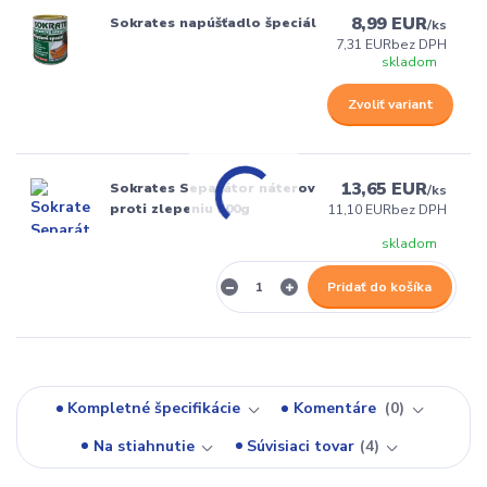
8,99 EUR
Sokrates napúšťadlo špeciál
/
ks
7,31 EUR
bez DPH
skladom
Zvoliť variant
13,65 EUR
Sokrates Separátor náterov
/
ks
proti zlepeniu 500g
11,10 EUR
bez DPH
skladom
Pridať do košíka
Kompletné špecifikácie
Komentáre
0
Na stiahnutie
Súvisiaci tovar
4