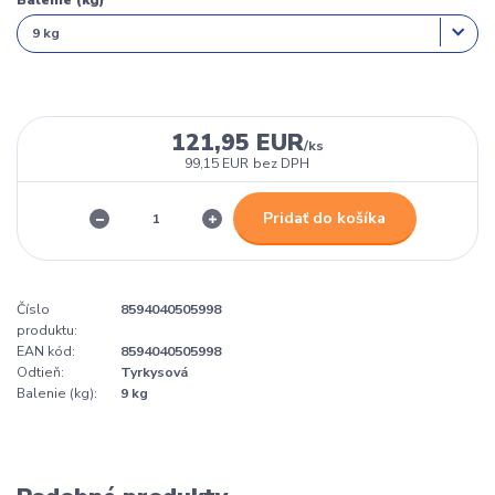
Balenie (kg)
121,95 EUR
/
ks
99,15 EUR
bez DPH
Pridať do košíka
Číslo
8594040505998
produktu:
EAN kód:
8594040505998
Odtieň:
Tyrkysová
Balenie (kg):
9 kg