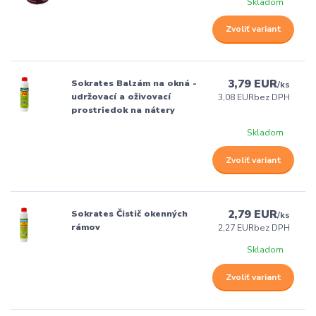
Skladom
Zvoliť variant
3,79 EUR
Sokrates Balzám na okná -
/
ks
udržovací a oživovací
3,08 EUR
bez DPH
prostriedok na nátery
Skladom
Zvoliť variant
2,79 EUR
Sokrates Čistič okenných
/
ks
rámov
2,27 EUR
bez DPH
Skladom
Zvoliť variant