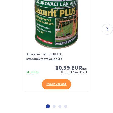
Sokrates Lazurit PLUS
Sokrates napú
strednevrstvová lazúra
10,39 EUR
/
ks
skladom
skladom
8,45 EUR
bez DPH
Zvoliť variant