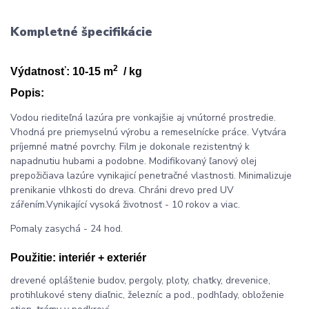
Kompletné špecifikácie
2
Výdatnosť: 10-15 m
/ kg
Popis:
Vodou riediteľná lazúra pre vonkajšie aj vnútorné prostredie.
Vhodná pre priemyselnú výrobu a remeselnícke práce. Vytvára
príjemné matné povrchy. Film je dokonale rezistentný k
napadnutiu hubami a podobne. Modifikovaný ľanový olej
prepožičiava lazúre vynikajicí penetračné vlastnosti. Minimalizuje
prenikanie vlhkosti do dreva. Chráni drevo pred UV
zářením.Vynikající vysoká životnosť - 10 rokov a viac.
Pomaly zasychá - 24 hod.
Použitie:
interiér + exteriér
drevené opláštenie budov, pergoly, ploty, chatky, drevenice,
protihlukové steny diaľnic, železníc a pod., podhľady, obloženie