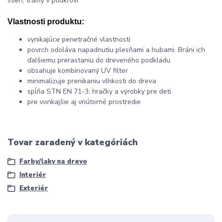
stien, trámy v podkroví
Vlastnosti produktu:
vynikajúce penetračné vlastnosti
povrch odoláva napadnutiu plesňami a hubami. Bráni ich
ďalšiemu prerastaniu do dreveného podkladu
obsahuje kombinovaný UV filter
minimalizuje prenikaniu vlhkosti do dreva
spĺňa STN EN 71-3, hračky a výrobky pre deti
pre vonkajšie aj vnútorné prostredie
Tovar zaradený v kategóriách
Farby/laky na drevo
Interiér
Exteriér