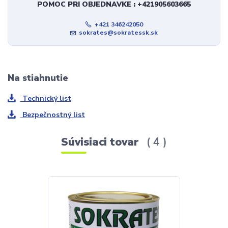
POMOC PRI OBJEDNAVKE : +421905603665
+421 346242050
sokrates@sokratessk.sk
Na stiahnutie
Technický list
Bezpečnostný list
Súvisiaci tovar
4