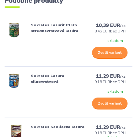
Podobné produkty
10,39 EUR
Sokrates Lazurit PLUS
/
ks
strednevrstvová lazúra
8,45 EUR
bez DPH
skladom
Zvoliť variant
11,29 EUR
Sokrates Lazura
/
ks
silnovrstvová
9,18 EUR
bez DPH
skladom
Zvoliť variant
11,29 EUR
Sokrates Sedliacka lazura
/
ks
9,18 EUR
bez DPH