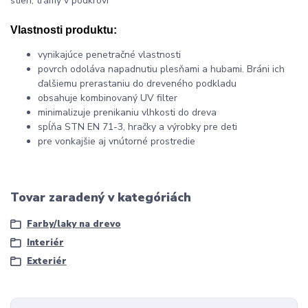
stien, trámy v podkroví
Vlastnosti produktu:
vynikajúce penetračné vlastnosti
povrch odoláva napadnutiu plesňami a hubami. Bráni ich
ďalšiemu prerastaniu do dreveného podkladu
obsahuje kombinovaný UV filter
minimalizuje prenikaniu vlhkosti do dreva
spĺňa STN EN 71-3, hračky a výrobky pre deti
pre vonkajšie aj vnútorné prostredie
Tovar zaradený v kategóriách
Farby/laky na drevo
Interiér
Exteriér