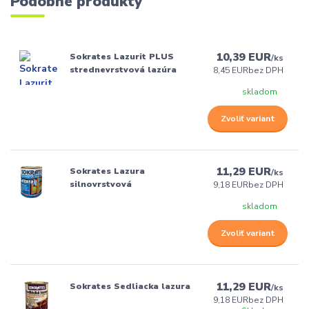
Podobné produkty
10,39 EUR
Sokrates Lazurit PLUS
/
ks
strednevrstvová lazúra
8,45 EUR
bez DPH
skladom
Zvoliť variant
11,29 EUR
Sokrates Lazura
/
ks
silnovrstvová
9,18 EUR
bez DPH
skladom
Zvoliť variant
11,29 EUR
Sokrates Sedliacka lazura
/
ks
9,18 EUR
bez DPH