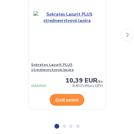
Sokrates Lazurit PLUS
Sokrates napú
strednevrstvová lazúra
10,39 EUR
/
ks
skladom
skladom
8,45 EUR
bez DPH
Zvoliť variant