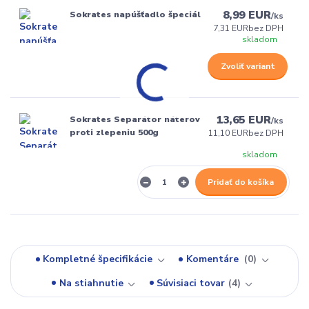
8,99 EUR
Sokrates napúšťadlo špeciál
/
ks
7,31 EUR
bez DPH
skladom
Zvoliť variant
13,65 EUR
Sokrates Separátor náterov
/
ks
proti zlepeniu 500g
11,10 EUR
bez DPH
skladom
Pridať do košíka
Kompletné špecifikácie
Komentáre
0
Na stiahnutie
Súvisiaci tovar
4