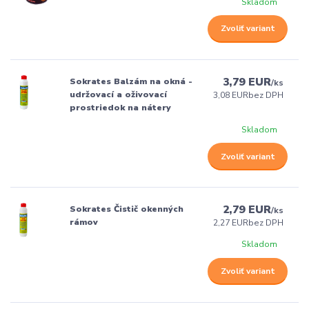
Skladom
Zvoliť variant
3,79 EUR
Sokrates Balzám na okná -
/
ks
udržovací a oživovací
3,08 EUR
bez DPH
prostriedok na nátery
Skladom
Zvoliť variant
2,79 EUR
Sokrates Čistič okenných
/
ks
rámov
2,27 EUR
bez DPH
Skladom
Zvoliť variant