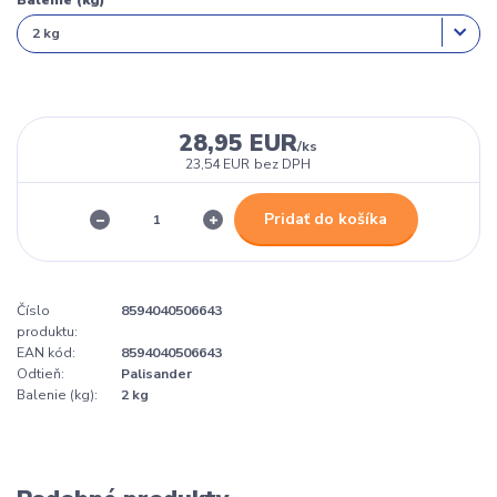
Balenie (kg)
28,95 EUR
/
ks
23,54 EUR
bez DPH
Pridať do košíka
Číslo
8594040506643
produktu:
EAN kód:
8594040506643
Odtieň:
Palisander
Balenie (kg):
2 kg