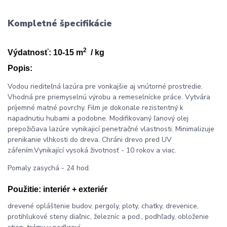
Kompletné špecifikácie
2
Výdatnosť: 10-15 m
/ kg
Popis:
Vodou riediteľná lazúra pre vonkajšie aj vnútorné prostredie.
Vhodná pre priemyselnú výrobu a remeselnícke práce. Vytvára
príjemné matné povrchy. Film je dokonale rezistentný k
napadnutiu hubami a podobne. Modifikovaný ľanový olej
prepožičiava lazúre vynikajicí penetračné vlastnosti. Minimalizuje
prenikanie vlhkosti do dreva. Chráni drevo pred UV
zářením.Vynikající vysoká životnosť - 10 rokov a viac.
Pomaly zasychá - 24 hod.
Použitie:
interiér + exteriér
drevené opláštenie budov, pergoly, ploty, chatky, drevenice,
protihlukové steny diaľnic, železníc a pod., podhľady, obloženie