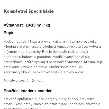
Kompletné špecifikácie
2
Výdatnosť: 10-15 m
/ kg
Popis:
Vodou riediteľná lazúra pre vonkajšie aj vnútorné prostredie.
Vhodná pre priemyselnú výrobu a remeselnícke práce. Vytvára
príjemné matné povrchy. Film je dokonale rezistentný k
napadnutiu hubami a podobne. Modifikovaný ľanový olej
prepožičiava lazúre vynikajicí penetračné vlastnosti. Minimalizuje
prenikanie vlhkosti do dreva. Chráni drevo pred UV
zářením.Vynikající vysoká životnosť - 10 rokov a viac.
Pomaly zasychá - 24 hod.
Použitie:
interiér + exteriér
drevené opláštenie budov, pergoly, ploty, chatky, drevenice,
protihlukové steny diaľnic, železníc a pod., podhľady, obloženie