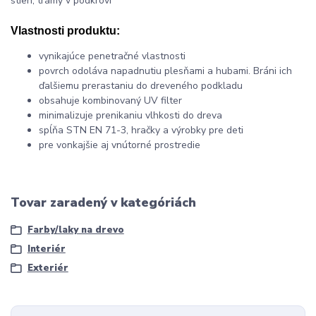
stien, trámy v podkroví
Vlastnosti produktu:
vynikajúce penetračné vlastnosti
povrch odoláva napadnutiu plesňami a hubami. Bráni ich
ďalšiemu prerastaniu do dreveného podkladu
obsahuje kombinovaný UV filter
minimalizuje prenikaniu vlhkosti do dreva
spĺňa STN EN 71-3, hračky a výrobky pre deti
pre vonkajšie aj vnútorné prostredie
Tovar zaradený v kategóriách
Farby/laky na drevo
Interiér
Exteriér