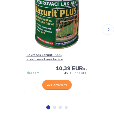
Sokrates Lazurit PLUS
Sokrates napú
strednevrstvová lazúra
10,39 EUR
/
ks
skladom
skladom
8,45 EUR
bez DPH
Zvoliť variant