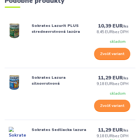
Podobné produkty
10,39 EUR
Sokrates Lazurit PLUS
/
ks
strednevrstvová lazúra
8,45 EUR
bez DPH
skladom
Zvoliť variant
11,29 EUR
Sokrates Lazura
/
ks
silnovrstvová
9,18 EUR
bez DPH
skladom
Zvoliť variant
11,29 EUR
Sokrates Sedliacka lazura
/
ks
9,18 EUR
bez DPH