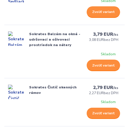
Skladom
Zvoliť variant
3,79 EUR
Sokrates Balzám na okná -
/
ks
udržovací a oživovací
3,08 EUR
bez DPH
prostriedok na nátery
Skladom
Zvoliť variant
2,79 EUR
Sokrates Čistič okenných
/
ks
rámov
2,27 EUR
bez DPH
Skladom
Zvoliť variant