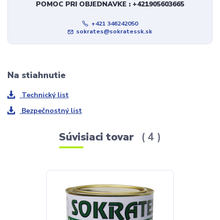
POMOC PRI OBJEDNAVKE : +421905603665
+421 346242050
sokrates@sokratessk.sk
Na stiahnutie
Technický list
Bezpečnostný list
Súvisiaci tovar
4