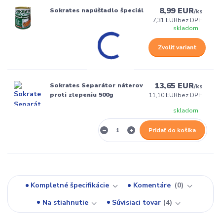
8,99 EUR
Sokrates napúšťadlo špeciál
/
ks
7,31 EUR
bez DPH
skladom
Zvoliť variant
13,65 EUR
Sokrates Separátor náterov
/
ks
proti zlepeniu 500g
11,10 EUR
bez DPH
skladom
Pridať do košíka
Kompletné špecifikácie
Komentáre
0
Na stiahnutie
Súvisiaci tovar
4