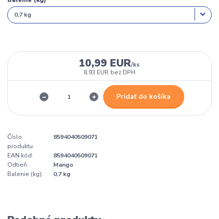
Balenie (kg)
10,99 EUR
/
ks
8,93 EUR
bez DPH
Pridať do košíka
Číslo
8594040509071
produktu:
EAN kód:
8594040509071
Odtieň:
Mango
Balenie (kg):
0,7 kg