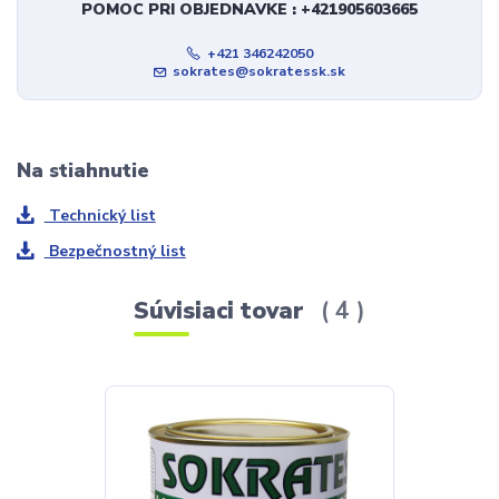
POMOC PRI OBJEDNAVKE : +421905603665
+421 346242050
sokrates@sokratessk.sk
Na stiahnutie
Technický list
Bezpečnostný list
Súvisiaci tovar
4