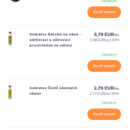
Skladom
Zvoliť variant
3,79 EUR
Sokrates Balzám na okná -
/
ks
udržovací a oživovací
3,08 EUR
bez DPH
prostriedok na nátery
Skladom
Zvoliť variant
2,79 EUR
Sokrates Čistič okenných
/
ks
rámov
2,27 EUR
bez DPH
Skladom
Zvoliť variant