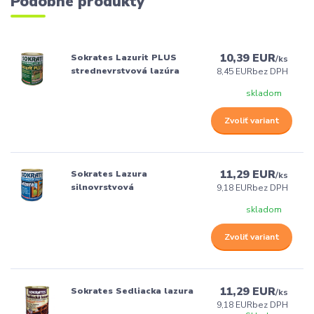
Podobné produkty
10,39 EUR
Sokrates Lazurit PLUS
/
ks
strednevrstvová lazúra
8,45 EUR
bez DPH
skladom
Zvoliť variant
11,29 EUR
Sokrates Lazura
/
ks
silnovrstvová
9,18 EUR
bez DPH
skladom
Zvoliť variant
11,29 EUR
Sokrates Sedliacka lazura
/
ks
9,18 EUR
bez DPH