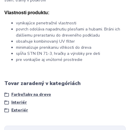
stien, trámy v podkroví
Vlastnosti produktu:
vynikajúce penetračné vlastnosti
povrch odoláva napadnutiu plesňami a hubami. Bráni ich
ďalšiemu prerastaniu do dreveného podkladu
obsahuje kombinovaný UV filter
minimalizuje prenikaniu vlhkosti do dreva
spĺňa STN EN 71-3, hračky a výrobky pre deti
pre vonkajšie aj vnútorné prostredie
Tovar zaradený v kategóriách
Farby/laky na drevo
Interiér
Exteriér