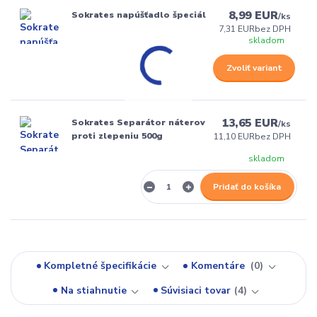
8,99 EUR
Sokrates napúšťadlo špeciál
/
ks
7,31 EUR
bez DPH
skladom
Zvoliť variant
13,65 EUR
Sokrates Separátor náterov
/
ks
proti zlepeniu 500g
11,10 EUR
bez DPH
skladom
Pridať do košíka
Kompletné špecifikácie
Komentáre
0
Na stiahnutie
Súvisiaci tovar
4