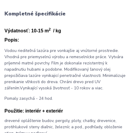
Kompletné špecifikácie
2
Výdatnosť: 10-15 m
/ kg
Popis:
Vodou riediteľná lazúra pre vonkajšie aj vnútorné prostredie.
Vhodná pre priemyselnú výrobu a remeselnícke práce. Vytvára
príjemné matné povrchy. Film je dokonale rezistentný k
napadnutiu hubami a podobne. Modifikovaný ľanový olej
prepožičiava lazúre vynikajicí penetračné vlastnosti. Minimalizuje
prenikanie vlhkosti do dreva. Chráni drevo pred UV
zářením.Vynikající vysoká životnosť - 10 rokov a viac.
Pomaly zasychá - 24 hod.
Použitie:
interiér + exteriér
drevené opláštenie budov, pergoly, ploty, chatky, drevenice,
protihlukové steny diaľnic, železníc a pod., podhľady, obloženie