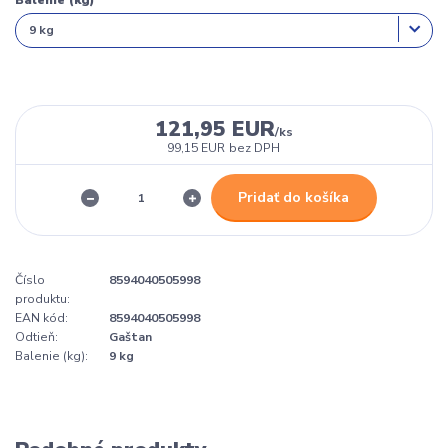
Balenie (kg)
121,95 EUR
/
ks
99,15 EUR
bez DPH
Pridať do košíka
Číslo
8594040505998
produktu:
EAN kód:
8594040505998
Odtieň:
Gaštan
Balenie (kg):
9 kg