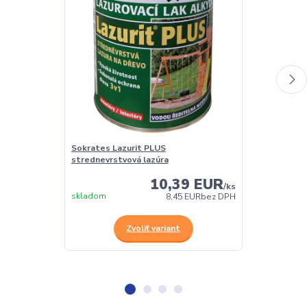
Sokrates Lazurit PLUS
Sokrates napú
strednevrstvová lazúra
10,39 EUR
/
ks
skladom
skladom
8,45 EUR
bez DPH
Zvoliť variant