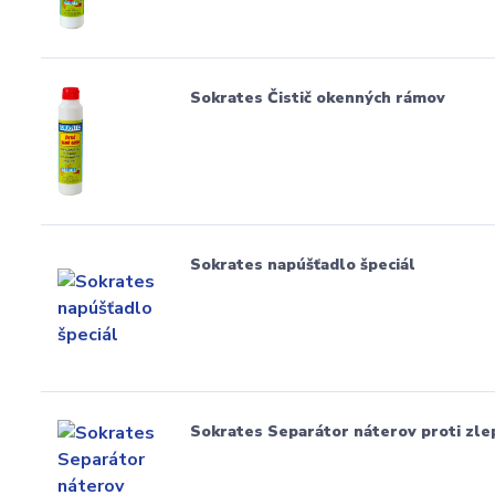
Sokrates Čistič okenných rámov
Sokrates napúšťadlo špeciál
Sokrates Separátor náterov proti zle