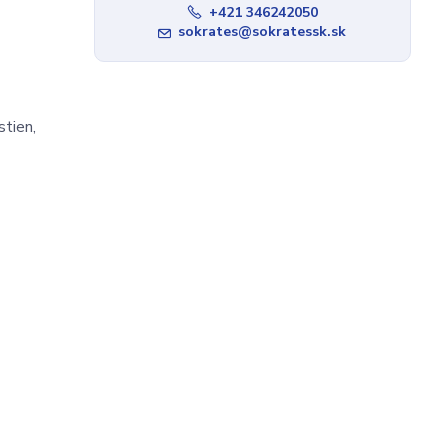
+421 346242050
sokrates@sokratessk.sk
stien,