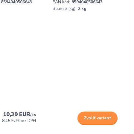
8594040506643
EAN kód:
8594040506643
Balenie (kg):
2 kg
10,39 EUR
/
ks
Zvoliť variant
8,45 EUR
bez DPH