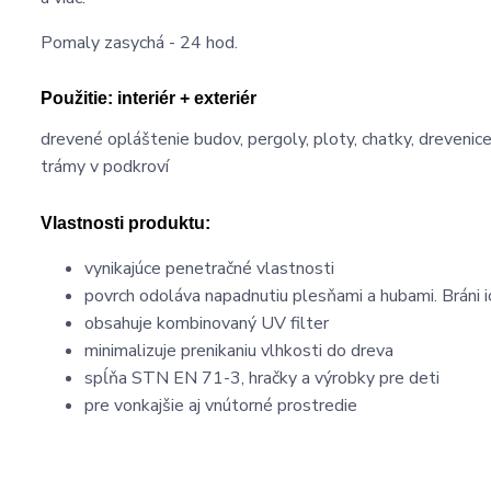
Pomaly zasychá - 24 hod.
Použitie:
interiér + exteriér
drevené opláštenie budov, pergoly, ploty, chatky, drevenice,
trámy v podkroví
Vlastnosti produktu:
vynikajúce penetračné vlastnosti
povrch odoláva napadnutiu plesňami a hubami. Bráni 
obsahuje kombinovaný UV filter
minimalizuje prenikaniu vlhkosti do dreva
spĺňa STN EN 71-3, hračky a výrobky pre deti
pre vonkajšie aj vnútorné prostredie