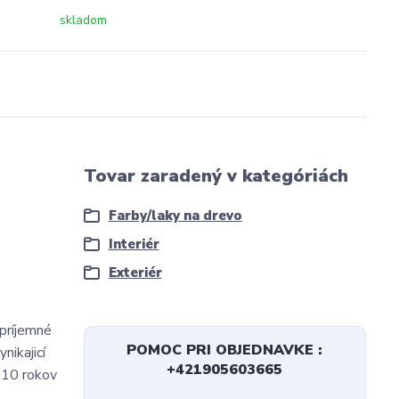
skladom
Tovar zaradený v kategóriách
Farby/laky na drevo
Interiér
Exteriér
 príjemné
POMOC PRI OBJEDNAVKE :
nikajicí
+421905603665
- 10 rokov