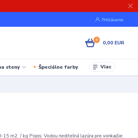
Prihlásenie
0
0,00 EUR
Viac
na steny
Špeciálne farby
-15 m2 / kg Popis: Vodou riediteľná lazúra pre vonkajšie