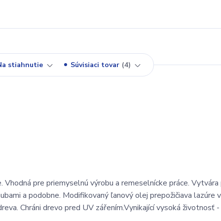
Na stiahnutie
Súvisiaci tovar
4
ie. Vhodná pre priemyselnú výrobu a remeselnícke práce. Vytvára
ubami a podobne. Modifikovaný ľanový olej prepožičiava lazúre vy
dreva. Chráni drevo pred UV zářením.Vynikající vysoká životnosť 