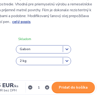
rostredie. Vhodná pre priemyselnú výrobu a remeselnícke
a príjemné matné povrchy. Film je dokonale rezistentný k
bami a podobne. Modifikovaný ľanový olej prepožičiava
cí pen...
celý popis
Skladom
5 EUR
/
ks
Pridať do košíka
UR
bez DPH