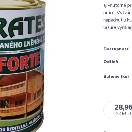
aj vnútorné p
práce. Vytvár
napadnutiu hu
lazúre vynikaji
Dostupnosť
Odtieň
Balenie (kg)
28,9
23,54 E