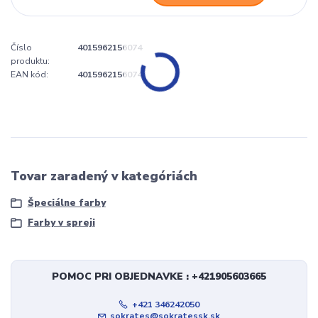
Číslo
4015962156074
produktu:
EAN kód:
4015962156074
Tovar zaradený v kategóriách
Špeciálne farby
Farby v spreji
POMOC PRI OBJEDNAVKE : +421905603665
+421 346242050
sokrates@sokratessk.sk