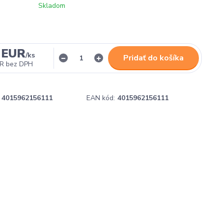
Skladom
 EUR
/
ks
Pridať do košíka
UR
bez DPH
4015962156111
EAN kód:
4015962156111