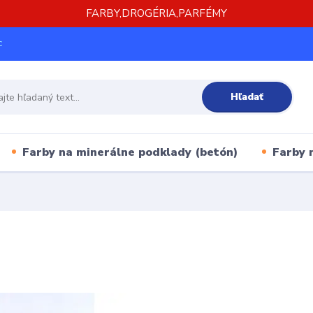
FARBY,DROGÉRIA,PARFÉMY
c
Hľadať
Farby na minerálne podklady (betón)
Farby 