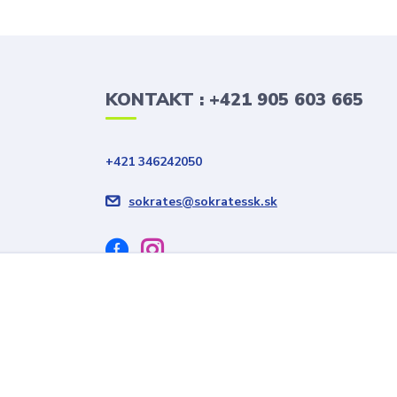
KONTAKT : +421 905 603 665
+421 346242050
sokrates@sokratessk.sk
Vytvorené na
Eshop-rychlo.sk