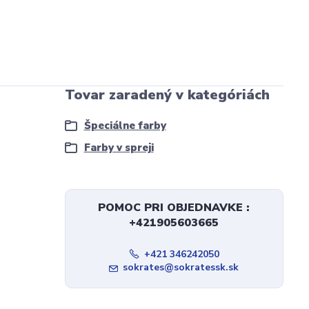
Tovar zaradený v kategóriách
Špeciálne farby
Farby v spreji
POMOC PRI OBJEDNAVKE :
+421905603665
+421 346242050
sokrates@sokratessk.sk