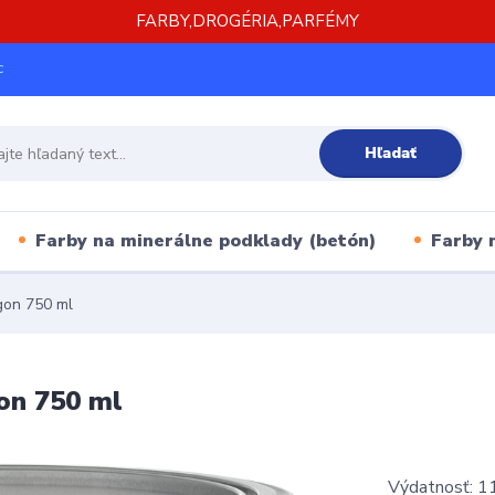
FARBY,DROGÉRIA,PARFÉMY
c
Hľadať
Farby na minerálne podklady (betón)
Farby 
gon 750 ml
on 750 ml
Výdatnosť: 11