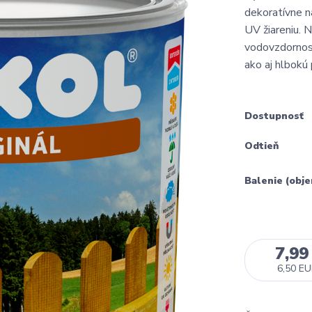
dekoratívne n
UV žiareniu. 
vodovzdornosť
ako aj hlbokú 
Dostupnosť
Odtieň
Balenie (obj
7,99
6,50 E