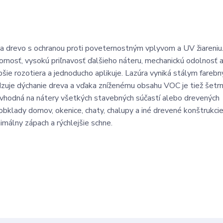
 na drevo s ochranou proti poveternostným vplyvom a UV žiareniu
rnosť, vysokú priľnavosť ďalšieho náteru, mechanickú odolnosť a
pšie rozotiera a jednoducho aplikuje. Lazúra vyniká stálym fareb
e dýchanie dreva a vďaka zníženému obsahu VOC je tiež šetrne
e vhodná na nátery všetkých stavebných súčastí alebo drevených
 obklady domov, okenice, chaty, chalupy a iné drevené konštrukcie
inimálny zápach a rýchlejšie schne.