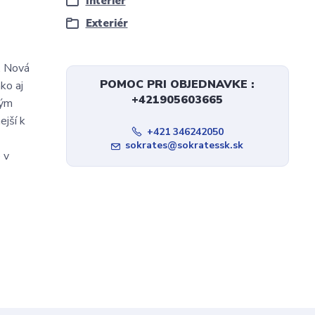
Interiér
Exteriér
. Nová
POMOC PRI OBJEDNAVKE :
ko aj
+421905603665
ným
jší k
+421 346242050
sokrates@sokratessk.sk
 v