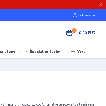
Prihlásenie
0
0,00 EUR
Viac
na steny
Špeciálne farby
-14 m2 / l Popis: Luxol Originál jetenkovrstvá lazúra na