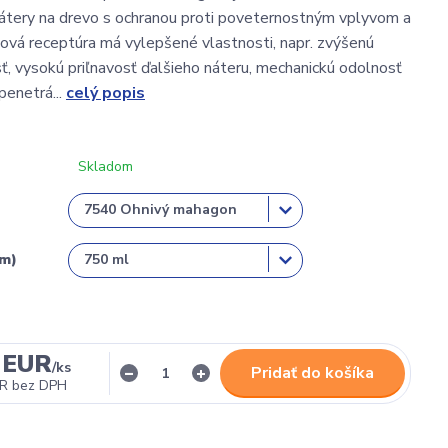
átery na drevo s ochranou proti poveternostným vplyvom a
Nová receptúra má vylepšené vlastnosti, napr. zvýšenú
, vysokú priľnavosť ďalšieho náteru, mechanickú odolnosť
penetrá...
celý popis
Skladom
em)
 EUR
/
ks
Pridať do košíka
UR
bez DPH