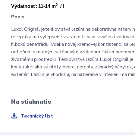
2
Výdatnosť: 11-14 m
/ l
Popis:
Luxol Originál jetenkovrstvá lazúra na dekoratívne nátery
receptúra má vylepšené vlastnosti, napr. zvýšenú vodovzdo
hlbokú penetráciu. Vďaka novej krémovej konzistencii sa le
odtieňom s matným saténovým vzhľadom. Náter neobmedzuj
životnému prostrediu. Tenkovrstvá lazúra Luxol Originál j
konštrukcií ako sú ploty, dvere, pergoly, záhradný nábytok,
exteriéri. Lazúra je vhodná aj na natieranie v interiéri, má m
Na stiahnutie
Technický list