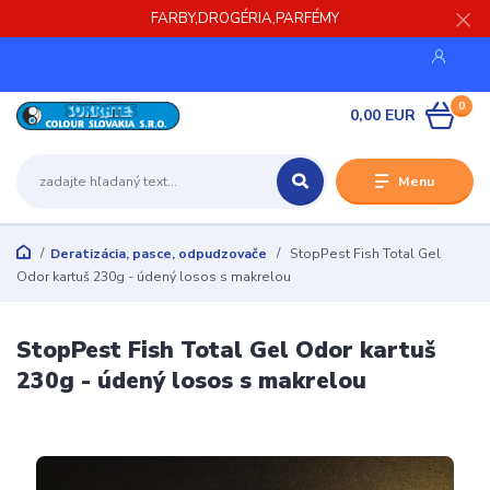
FARBY,DROGÉRIA,PARFÉMY
0
0,00 EUR
Menu
Deratizácia, pasce, odpudzovače
StopPest Fish Total Gel
Odor kartuš 230g - údený losos s makrelou
StopPest Fish Total Gel Odor kartuš
230g - údený losos s makrelou