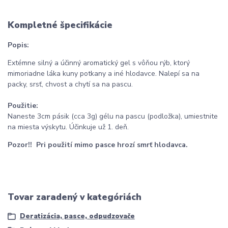
Kompletné špecifikácie
Popis:
Extémne silný a účinný aromatický gel s vôňou rýb, ktorý
mimoriadne láka kuny potkany a iné hlodavce. Nalepí sa na
packy, srsť, chvost a chytí sa na pascu.
Použitie:
Naneste 3cm pásik (cca 3g) gélu na pascu (podložka), umiestnite
na miesta výskytu. Účinkuje už 1. deň.
Pozor!! Pri použití mimo pasce hrozí smrť hlodavca.
Tovar zaradený v kategóriách
Deratizácia, pasce, odpudzovače